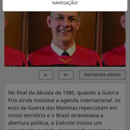
NAVEGAÇÃO!
A-
A+
REPORTAR ERROS
No final da década de 1980, quando a Guerra
Fria ainda moldava a agenda internacional, os
ecos da Guerra das Malvinas repercutiam em
nosso território e o Brasil atravessava a
abertura política, o Exército iniciou um