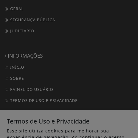
GERAL
SEGURANÇA PÚBLICA
JUDICIÁRIO
/ INFORMAÇÕES
INÍCIO
SOBRE
PAINEL DO USUÁRIO
TERMOS DE USO E PRIVACIDADE
FAQ
Termos de Uso e Privacidade
CONTATO
Esse site utiliza cookies para melhorar sua
experiência de navegação. Ao continuar o acesso,