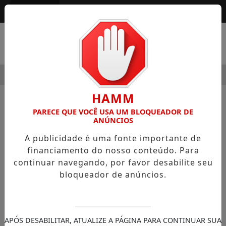
Entrar
MENU
MODERNIDADE
HOSPITAL SAMARITANO HIGIENÓPOLIS CO
HAMM
PARECE QUE VOCÊ USA UM BLOQUEADOR DE
ANÚNCIOS
TERMOS DE USO
A publicidade é uma fonte importante de
financiamento do nosso conteúdo. Para
continuar navegando, por favor desabilite seu
1. DO USUÁRIO
bloqueador de anúncios.
1.1
O conteúdo publicado nesta plataforma
pode incluir áreas de acesso gratuito e áreas
restritas, disponíveis exclusivamente para
APÓS DESABILITAR, ATUALIZE A PÁGINA PARA CONTINUAR SUA
assinantes. Para acessar o conteúdo integral