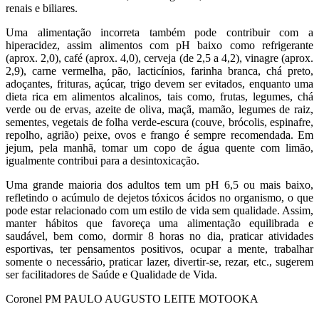
renais e biliares.
Uma alimentação incorreta também pode contribuir com a
hiperacidez, assim alimentos com pH baixo como refrigerante
(aprox. 2,0), café (aprox. 4,0), cerveja (de 2,5 a 4,2), vinagre (aprox.
2,9), carne vermelha, pão, lacticínios, farinha branca, chá preto,
adoçantes, frituras, açúcar, trigo devem ser evitados, enquanto uma
dieta rica em alimentos alcalinos, tais como, frutas, legumes, chá
verde ou de ervas, azeite de oliva, maçã, mamão, legumes de raiz,
sementes, vegetais de folha verde-escura (couve, brócolis, espinafre,
repolho, agrião) peixe, ovos e frango é sempre recomendada. Em
jejum, pela manhã, tomar um copo de água quente com limão,
igualmente contribui para a desintoxicação.
Uma grande maioria dos adultos tem um pH 6,5 ou mais baixo,
refletindo o acúmulo de dejetos tóxicos ácidos no organismo, o que
pode estar relacionado com um estilo de vida sem qualidade. Assim,
manter hábitos que favoreça uma alimentação equilibrada e
saudável, bem como, dormir 8 horas no dia, praticar atividades
esportivas, ter pensamentos positivos, ocupar a mente, trabalhar
somente o necessário, praticar lazer, divertir-se, rezar, etc., sugerem
ser facilitadores de Saúde e Qualidade de Vida.
Coronel PM PAULO AUGUSTO LEITE MOTOOKA