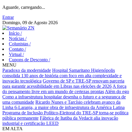
Aguarde, carregando...
Entrar
Domingo, 09 de Agosto 2026
Início
/
Notícias
/
Colunistas
/
Contato
/
Virtual
/
Cupons de Desconto
/
MENU
Paradoxo da modernidade
Hospital Samaritano Higienópolis
consolida 130 anos de história com foco em alta complexidade e
inovação tecnológica
Governo de SP e TRE-SP renovam parceria
para garantir acessibilidade em Libras nas eleições de 2026
A força
do pensamento livre em um mundo de certezas prontas
Além do ego
Como a infraestrutura hospitalar desenha o futuro e a segurança de
uma comunidade
Ricardo Nunes e Tarcísio celebram avanço da
Linha 6-Laranja, a maior obra de infraestrutura da América Latina
Programa de Inclusão Político-Eleitoral do TRE-SP torna-se política
pública permanente
Fábrica de Itatiba da Vedacit alia inovação
industrial e certificação LEED
EM ALTA