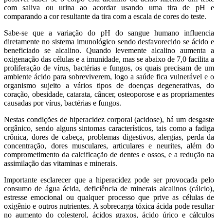
com saliva ou urina ao acordar usando uma tira de pH e
comparando a cor resultante da tira com a escala de cores do teste.
Sabe-se que a variação do pH do sangue humano influencia
diretamente no sistema imunológico sendo desfavorecido se ácido e
beneficiado se alcalino. Quando levemente alcalino aumenta a
oxigenação das células e a imunidade, mas se abaixo de 7,0 facilita a
proliferação de vírus, bactérias e fungos, os quais precisam de um
ambiente ácido para sobreviverem, logo a saúde fica vulnerável e o
organismo sujeito a vários tipos de doenças degenerativas, do
coração, obesidade, catarata, câncer, osteoporose e as propriamentes
causadas por vírus, bactérias e fungos.
Nestas condições de hiperacidez corporal (acidose), há um desgaste
orgânico, sendo alguns sintomas característicos, tais como a fadiga
crônica, dores de cabeça, problemas digestivos, alergias, perda da
concentração, dores musculares, articulares e neurites, além do
comprometimento da calcificação de dentes e ossos, e a redução na
assimilação das vitaminas e minerais.
Importante esclarecer que a hiperacidez pode ser provocada pelo
consumo de água ácida, deficiência de minerais alcalinos (cálcio),
estresse emocional ou qualquer processo que prive as células de
oxigênio e outros nutrientes. A sobrecarga tóxica ácida pode resultar
no aumento do colesterol, ácidos graxos, ácido úrico e cálculos