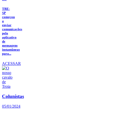
TRE-
SP
começou
a
enviar
comunicações
pelo
aplicativo
de
mensagens
instantâneas
para...
ACESSAR
Colunistas
05/01/2024