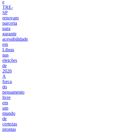
e
TRE-
SP
renovam
parceria
para
garantir
acessibilidade
em
Libras
nas
eleições
de
2026
A
força
do
pensamento
livre
em
um
mundo
de
certezas
prontas