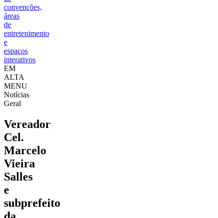
convenções,
áreas
de
entretenimento
e
espaços
interativos
EM
ALTA
MENU
Notícias
Geral
Vereador
Cel.
Marcelo
Vieira
Salles
e
subprefeito
da