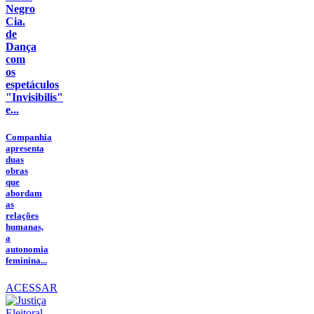
Negro
Cia.
de
Dança
com
os
espetáculos
"Invisibilis"
e...
Companhia
apresenta
duas
obras
que
abordam
as
relações
humanas,
a
autonomia
feminina...
ACESSAR