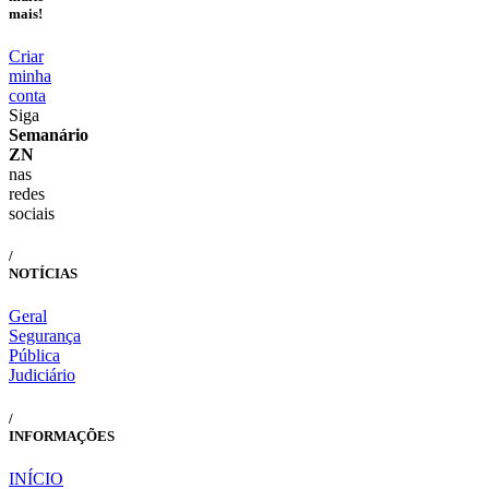
mais!
Criar
minha
conta
Siga
Semanário
ZN
nas
redes
sociais
/
NOTÍCIAS
Geral
Segurança
Pública
Judiciário
/
INFORMAÇÕES
INÍCIO