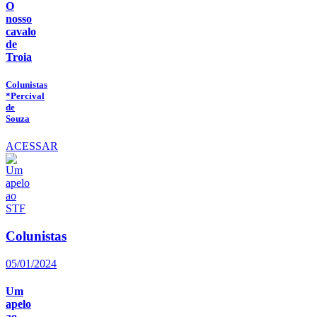
O
nosso
cavalo
de
Troia
Colunistas
*Percival
de
Souza
ACESSAR
Colunistas
05/01/2024
Um
apelo
ao