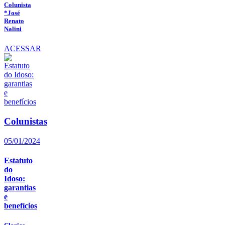
Colunista
*José
Renato
Nalini
ACESSAR
Colunistas
05/01/2024
Estatuto
do
Idoso:
garantias
e
benefícios