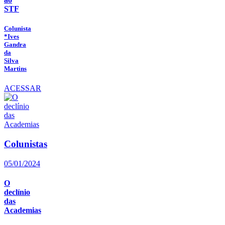
STF
Colunista
*Ives
Gandra
da
Silva
Martins
ACESSAR
Colunistas
05/01/2024
O
declínio
das
Academias