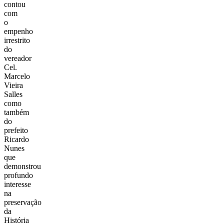
contou
com
o
empenho
irrestrito
do
ver
ead
o
r
Cel.
Marcelo
Vieira
Salles
como
também
do
pre
fei
t
o
Ricardo
Nunes
que
demonstrou
profundo
interesse
na
pre
servação
da
História