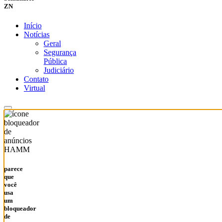
ZN
Início
Notícias
Geral
Segurança
Pública
Judiciário
Contato
Virtual
HAMM
parece
que
você
usa
um
bloqueador
de