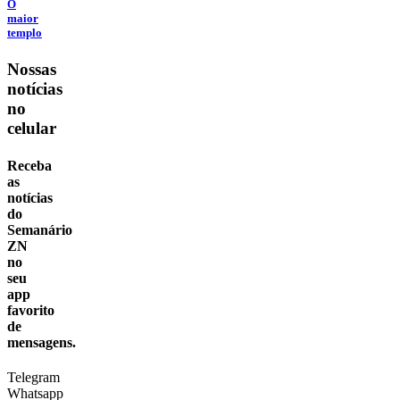
O
maior
templo
Nossas
notícias
no
celular
Receba
as
notícias
do
Semanário
ZN
no
seu
app
favorito
de
mensagens.
Telegram
Whatsapp