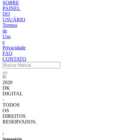
SOBRE
PAINEL
DO
USUÁRIO
Termos
de
Uso
e
Privacidade
FAQ
CONTATO
©
2020
DK
DIGITAL
-
TODOS
OS
DIREITOS
RESERVADOS.
/
Semanário