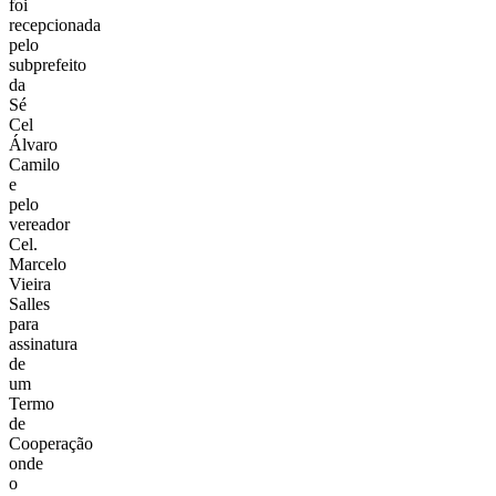
foi
recepcionada
pelo
sub
pre
fei
t
o
da
Sé
Cel
Álvaro
Camilo
e
pelo
ver
ead
o
r
Cel.
Marcelo
Vieira
Salles
para
assinatura
de
um
Termo
de
Cooperação
onde
o