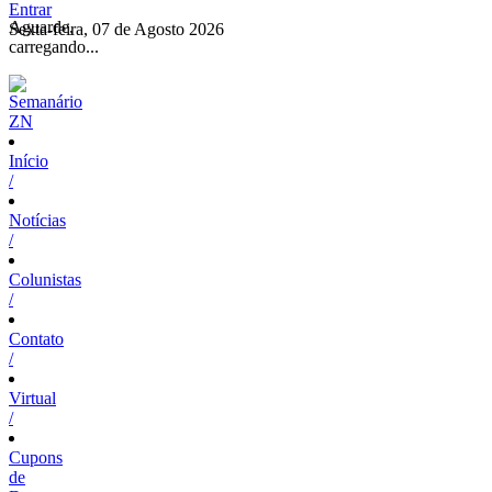
Entrar
Aguarde,
Sexta-feira, 07 de Agosto 2026
carregando...
Início
/
Notícias
/
Colunistas
/
Contato
/
Virtual
/
Cupons
de