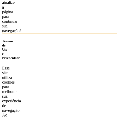
atualize
a
página
para
continuar
sua
navegação!
Termos
de
Uso
e
Privacidade
Esse
site
utiliza
cookies
para
melhorar
sua
experiência
de
navegação.
Ao