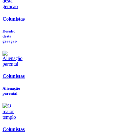
Colunistas
Desafio
desta
geração
Colunistas
Alienação
parental
Colunistas