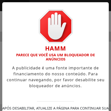
Entrar
MENU
MODERNIDADE
HOSPITAL SAMARITANO HIGIENÓPOLIS CO
HAMM
NOTÍCIAS
GASTRONOMIA
PARECE QUE VOCÊ USA UM BLOQUEADOR DE
ANÚNCIOS
Três Paellas, dois amores
A publicidade é uma fonte importante de
No dia dos namorados, a Paella é
financiamento do nosso conteúdo. Para
protagonista em 3 versões para celebrar a
continuar navegando, por favor desabilite seu
dois no Bacalhau, Vinho&Cia
bloqueador de anúncios.
30/11/-0001 00:00
SEMANÁRIO ZONA NORTE
APÓS DESABILITAR, ATUALIZE A PÁGINA PARA CONTINUAR SUA