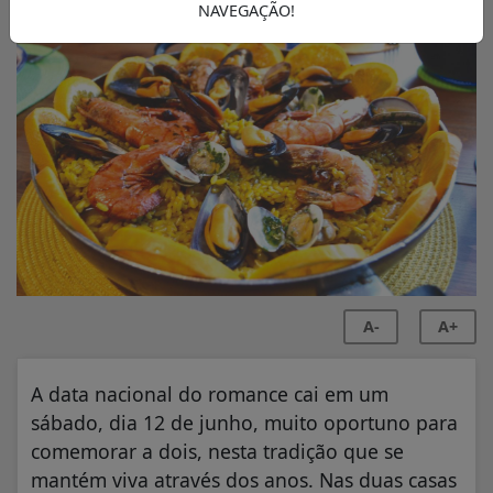
NAVEGAÇÃO!
A-
A+
A data nacional do romance cai em um
sábado, dia 12 de junho, muito oportuno para
comemorar a dois, nesta tradição que se
mantém viva através dos anos. Nas duas casas