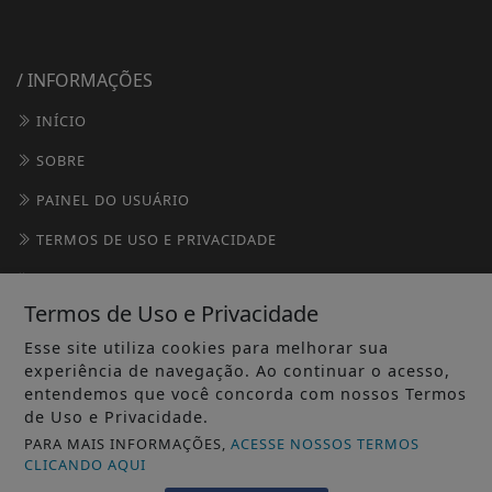
/ INFORMAÇÕES
INÍCIO
SOBRE
PAINEL DO USUÁRIO
TERMOS DE USO E PRIVACIDADE
FAQ
Termos de Uso e Privacidade
CONTATO
Esse site utiliza cookies para melhorar sua
experiência de navegação. Ao continuar o acesso,
entendemos que você concorda com nossos Termos
de Uso e Privacidade.
PARA MAIS INFORMAÇÕES,
ACESSE NOSSOS TERMOS
CLICANDO AQUI