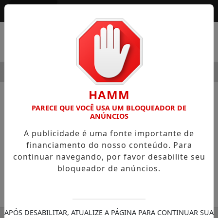
Entrar
MENU
 MODERNIDADE
HOSPITAL SAMARITANO HIGIENÓPOLIS 
HAMM
NOTÍCIAS
SEGURANÇA PÚBLICA
PARECE QUE VOCÊ USA UM BLOQUEADOR DE
ANÚNCIOS
Policiais militares realizam sonho
A publicidade é uma fonte importante de
de um menino
financiamento do nosso conteúdo. Para
Jotão é uma criança encantadora e sonha
continuar navegando, por favor desabilite seu
em ser policial militar
bloqueador de anúncios.
30/11/-0001 00:00
SEMANÁRIO ZONA NORTE
APÓS DESABILITAR, ATUALIZE A PÁGINA PARA CONTINUAR SUA