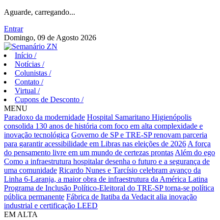
Aguarde, carregando...
Entrar
Domingo, 09 de Agosto 2026
Início
/
Notícias
/
Colunistas
/
Contato
/
Virtual
/
Cupons de Desconto
/
MENU
Paradoxo da modernidade
Hospital Samaritano Higienópolis
consolida 130 anos de história com foco em alta complexidade e
inovação tecnológica
Governo de SP e TRE-SP renovam parceria
para garantir acessibilidade em Libras nas eleições de 2026
A força
do pensamento livre em um mundo de certezas prontas
Além do ego
Como a infraestrutura hospitalar desenha o futuro e a segurança de
uma comunidade
Ricardo Nunes e Tarcísio celebram avanço da
Linha 6-Laranja, a maior obra de infraestrutura da América Latina
Programa de Inclusão Político-Eleitoral do TRE-SP torna-se política
pública permanente
Fábrica de Itatiba da Vedacit alia inovação
industrial e certificação LEED
EM ALTA