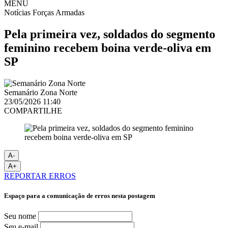
MENU
Notícias
Forças Armadas
Pela primeira vez, soldados do segmento
feminino recebem boina verde-oliva em
SP
Semanário Zona Norte
23/05/2026 11:40
COMPARTILHE
A-
A+
REPORTAR ERROS
Espaço para a comunicação de erros nesta postagem
Seu nome
Seu e-mail