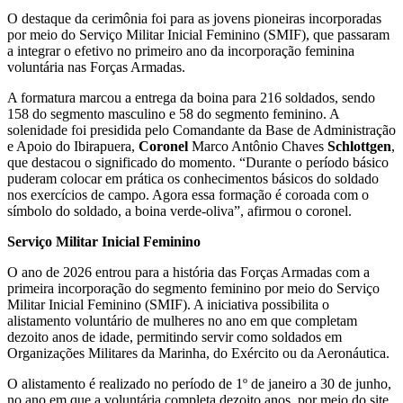
O destaque da cerimônia foi para as jovens pioneiras incorporadas
por meio do Serviço Militar Inicial Feminino (SMIF), que passaram
a integrar o efetivo no primeiro ano da incorporação feminina
voluntária nas Forças Armadas.
A formatura marcou a entrega da boina para 216 soldados, sendo
158 do segmento masculino e 58 do segmento feminino. A
solenidade foi presidida pelo Comandante da Base de Administração
e Apoio do Ibirapuera,
Coronel
Marco Antônio Chaves
Schlottgen
,
que destacou o significado do momento. “Durante o período básico
puderam colocar em prática os conhecimentos básicos do soldado
nos exercícios de campo. Agora essa formação é coroada com o
símbolo do soldado, a boina verde-oliva”, afirmou o coronel.
Serviço Militar Inicial Feminino
O ano de 2026 entrou para a história das Forças Armadas com a
primeira incorporação do segmento feminino por meio do Serviço
Militar Inicial Feminino (SMIF). A iniciativa possibilita o
alistamento voluntário de mulheres no ano em que completam
dezoito anos de idade, permitindo servir como soldados em
Organizações Militares da Marinha, do Exército ou da Aeronáutica.
O alistamento é realizado no período de 1º de janeiro a 30 de junho,
no ano em que a voluntária completa dezoito anos, por meio do site