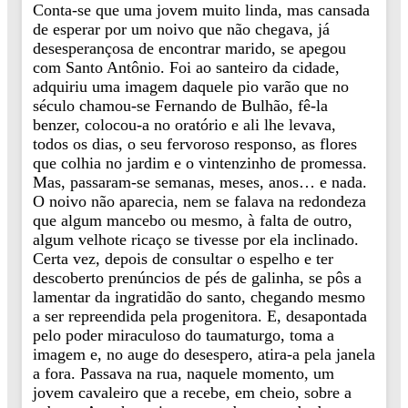
Conta-se que uma jovem muito linda, mas cansada
de esperar por um noivo que não chegava, já
desesperançosa de encontrar marido, se apegou
com Santo Antônio. Foi ao santeiro da cidade,
adquiriu uma imagem daquele pio varão que no
século chamou-se Fernando de Bulhão, fê-la
benzer, colocou-a no oratório e ali lhe levava,
todos os dias, o seu fervoroso responso, as flores
que colhia no jardim e o vintenzinho de promessa.
Mas, passaram-se semanas, meses, anos… e nada.
O noivo não aparecia, nem se falava na redondeza
que algum mancebo ou mesmo, à falta de outro,
algum velhote ricaço se tivesse por ela inclinado.
Certa vez, depois de consultar o espelho e ter
descoberto prenúncios de pés de galinha, se pôs a
lamentar da ingratidão do santo, chegando mesmo
a ser repreendida pela progenitora. E, desapontada
pelo poder miraculoso do taumaturgo, toma a
imagem e, no auge do desespero, atira-a pela janela
a fora. Passava na rua, naquele momento, um
jovem cavaleiro que a recebe, em cheio, sobre a