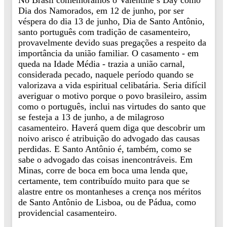
No Brasil comemoramos o Valentine’s Day como
Dia dos Namorados, em 12 de junho, por ser
véspera do dia 13 de junho, Dia de Santo Antônio,
santo português com tradição de casamenteiro,
provavelmente devido suas pregações a respeito da
importância da união familiar. O casamento - em
queda na Idade Média - trazia a união carnal,
considerada pecado, naquele período quando se
valorizava a vida espiritual celibatária. Seria difícil
averiguar o motivo porque o povo brasileiro, assim
como o português, inclui nas virtudes do santo que
se festeja a 13 de junho, a de milagroso
casamenteiro. Haverá quem diga que descobrir um
noivo arisco é atribuição do advogado das causas
perdidas. E Santo Antônio é, também, como se
sabe o advogado das coisas inencontráveis. Em
Minas, corre de boca em boca uma lenda que,
certamente, tem contribuído muito para que se
alastre entre os montanheses a crença nos méritos
de Santo Antônio de Lisboa, ou de Pádua, como
providencial casamenteiro.