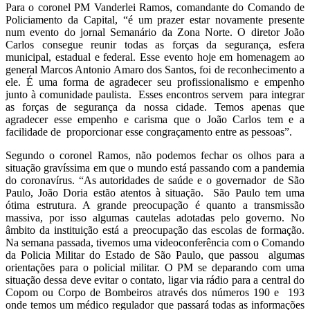
Para o coronel PM Vanderlei Ramos, comandante do Comando de
Policiamento da Capital, “é um prazer estar novamente presente
num evento do jornal Semanário da Zona Norte. O diretor João
Carlos consegue reunir todas as forças da segurança, esfera
municipal, estadual e federal. Esse evento hoje em homenagem ao
general Marcos Antonio Amaro dos Santos, foi de reconhecimento a
ele. É uma forma de agradecer seu profissionalismo e empenho
junto à comunidade paulista. Esses encontros servem para integrar
as forças de segurança da nossa cidade. Temos apenas que
agradecer esse empenho e carisma que o João Carlos tem e a
facilidade de proporcionar esse congraçamento entre as pessoas”.
Segundo o coronel Ramos, não podemos fechar os olhos para a
situação gravíssima em que o mundo está passando com a pandemia
do coronavírus. “As autoridades de saúde e o governador de São
Paulo, João Doria estão atentos à situação. São Paulo tem uma
ótima estrutura. A grande preocupação é quanto a transmissão
massiva, por isso algumas cautelas adotadas pelo governo. No
âmbito da instituição está a preocupação das escolas de formação.
Na semana passada, tivemos uma videoconferência com o Comando
da Policia Militar do Estado de São Paulo, que passou algumas
orientações para o policial militar. O PM se deparando com uma
situação dessa deve evitar o contato, ligar via rádio para a central do
Copom ou Corpo de Bombeiros através dos números 190 e 193
onde temos um médico regulador que passará todas as informações