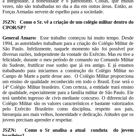
a integridade, a honestidade e o patriotismo. Coisas, que muitas
vezes, não são trabalhadas no dia a dia em outras áreas. Então, as
Forças Armadas servem de espelho para a sociedade.
JSZN: Como o Sr. vê a criação de um colégio militar dentro do
CPOR/SP?
General Amaro:
Esse trabalho começou há muito tempo. Desde
1994, as autoridades trabalham para a criação do Colégio Militar de
São Paulo. Infelizmente, naquele momento não foi possível por
diversas razões, independente da vontade do Exército. Mas eu tive a
felicidade, durante o meu período de comando no Comando Militar
do Sudeste, frutificar esse sonho que já era antigo. E já estamos
trabalhando para iniciarmos a construção do Colégio Militar no
Campo de Marte a partir desse ano. O Colégio Militar proporciona
um ensino de qualidade reconhecido em todo o Brasil. Esse será o
14º Colégio Militar brasileiro. Com certeza, a entidade trará ensino
de qualidade, especialmente para a família militar de São Paulo. Ele
terá também ingresso de civis mediante concurso. O diferencial do
Colégio Militar são os valores característicos e bastante valorizados
pelo Exército Brasileiro como disciplina, respeito aos pais,
hierarquia aos mais velhos, honestidade e dedicação. Atitudes que os
jovens precisam aprender e respeitar.
JSZN: Como o Sr analisa a atual conduta do jovem
brasileiro?