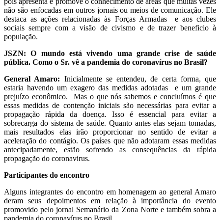
pois apresenta e promove o conhecimento de áreas que muitas vezes
não são enfocadas em outros jornais ou meios de comunicação. Ele
destaca as ações relacionadas às Forças Armadas e aos clubes
sociais sempre com a visão de civismo e de trazer beneficio à
população.
JSZN: O mundo está vivendo uma grande crise de saúde
pública. Como o Sr. vê a pandemia do coronavírus no Brasil?
General Amaro:
Inicialmente se entendeu, de certa forma, que
estaria havendo um exagero das medidas adotadas e um grande
prejuízo econômico. Mas o que nós sabemos e concluímos é que
essas medidas de contenção iniciais são necessárias para evitar a
propagação rápida da doença. Isso é essencial para evitar a
sobrecarga do sistema de saúde. Quanto antes elas sejam tomadas,
mais resultados elas irão proporcionar no sentido de evitar a
aceleração do contágio. Os países que não adotaram essas medidas
antecipadamente, estão sofrendo as consequências da rápida
propagação do coronavirus.
Participantes do encontro
Alguns integrantes do encontro em homenagem ao general Amaro
deram seus depoimentos em relação à importância do evento
promovido pelo jornal Semanário da Zona Norte e também sobra a
pandemia do coronavírus no Brasil.