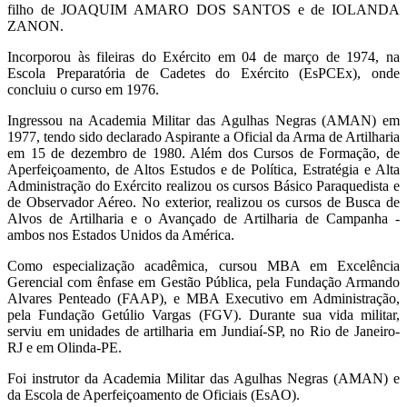
filho de JOAQUIM AMARO DOS SANTOS e de IOLANDA
ZANON.
Incorporou às fileiras do Exército em 04 de março de 1974, na
Escola Preparatória de Cadetes do Exército (EsPCEx), onde
concluiu o curso em 1976.
Ingressou na Academia Militar das Agulhas Negras (AMAN) em
1977, tendo sido declarado Aspirante a Oficial da Arma de Artilharia
em 15 de dezembro de 1980. Além dos Cursos de Formação, de
Aperfeiçoamento, de Altos Estudos e de Política, Estratégia e Alta
Administração do Exército realizou os cursos Básico Paraquedista e
de Observador Aéreo. No exterior, realizou os cursos de Busca de
Alvos de Artilharia e o Avançado de Artilharia de Campanha -
ambos nos Estados Unidos da América.
Como especialização acadêmica, cursou MBA em Excelência
Gerencial com ênfase em Gestão Pública, pela Fundação Armando
Alvares Penteado (FAAP), e MBA Executivo em Administração,
pela Fundação Getúlio Vargas (FGV). Durante sua vida militar,
serviu em unidades de artilharia em Jundiaí-SP, no Rio de Janeiro-
RJ e em Olinda-PE.
Foi instrutor da Academia Militar das Agulhas Negras (AMAN) e
da Escola de Aperfeiçoamento de Oficiais (EsAO).