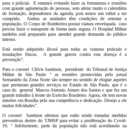
para o policial. E estamos evitando fazer as formaturas e reuniões
com grande aglomeração de pessoas, sem afetar muito o calendário
de formação, dependemos da agenda, pois temos um edital a ser
cumprido. Ambas as unidades têm condições de orientar a
população. O Corpo de Bombeiros possui viatura envelopada caso
precise fazer o transporte de forma mais segura. O Hospital Militar
também está preparado para atender grande demanda do público
interno.
Está sendo adquirido álcool para todas as viaturas policiais e
instalações físicas. A grande guerra contra esta doença é a
prevenção”.
Para o coronel Clóvis Santinon, presidente do Tribunal de Justiça
Militar de São Paulo “ as reuniões promovidas pelo jornal
Semanário da Zona Norte são sempre no sentido de elogiar aqueles
que prestaram grandes serviços no Estado de São Paulo, que é o
caso do general Marcos Antonio Amaro dos Santos e que fez um
grande trabalho à frente do Exército Brasileiro. Agora, ele tem novas
missões em Brasília pela sua competência e dedicação. Desejo a ele
muitas felicidades”.
O coronel Santinon afirmou que estão sendo tomadas medidas
preventivas dentro do TJMSP para evitar a proliferação do Covid-
19. “ Infelizmente, parte da população não está acreditando na