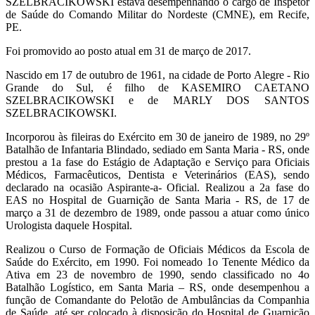
SZELBRACIKOWSKI estava desempenhando o cargo de Inspetor
de Saúde do Comando Militar do Nordeste (CMNE), em Recife,
PE.
Foi promovido ao posto atual em 31 de março de 2017.
Nascido em 17 de outubro de 1961, na cidade de Porto Alegre - Rio
Grande do Sul, é filho de KASEMIRO CAETANO
SZELBRACIKOWSKI e de MARLY DOS SANTOS
SZELBRACIKOWSKI.
Incorporou às fileiras do Exército em 30 de janeiro de 1989, no 29º
Batalhão de Infantaria Blindado, sediado em Santa Maria - RS, onde
prestou a 1a fase do Estágio de Adaptação e Serviço para Oficiais
Médicos, Farmacêuticos, Dentista e Veterinários (EAS), sendo
declarado na ocasião Aspirante-a- Oficial. Realizou a 2a fase do
EAS no Hospital de Guarnição de Santa Maria - RS, de 17 de
março a 31 de dezembro de 1989, onde passou a atuar como único
Urologista daquele Hospital.
Realizou o Curso de Formação de Oficiais Médicos da Escola de
Saúde do Exército, em 1990. Foi nomeado 1o Tenente Médico da
Ativa em 23 de novembro de 1990, sendo classificado no 4o
Batalhão Logístico, em Santa Maria – RS, onde desempenhou a
função de Comandante do Pelotão de Ambulâncias da Companhia
de Saúde, até ser colocado à disposição do Hospital de Guarnição