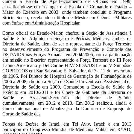
Cursou a Escola de Aperfeiçoamento de Oficiais em 1999,
classificando-se em 1o lugar e a Escola de Comando e Estado –
Maior do Exército em 2003, onde também concluiu o Programa
Strictu Senso, recebendo o título de Mestre em Ciências Militares
com ênfase em Administração Hospitalar.
Como oficial de Estado-Maior, chefiou a Seção de Assistência à
Saúde e foi Adjunto da Seção de Perícias Médicas, ambas da
Diretoria de Saúde, além de ser o representante da Força Terrestre
no desenvolvimento do Programa de Prevenção e Controle das
DST/AIDS nas Forças Armadas em 2004/2005, com a participação
em missão no Exterior, representando a Força Terrestre no III Foro
Latino-Americano y Del Caribe HIV/ SIDA/DST e no V Simpósio
COPRECOS em San Salvador, El Salvador, de 7 a 11 de novembro
de 2005. Foi Diretor do Hospital de Guarnição de Florianópolis de
2006 a 2008, chefiou a Seção de Saúde Preventiva e Assistencial da
Diretoria de Saúde em 2009, Comandou a Escola de Saúde do
Exército em 2010/2011 e foi Chefe de Gabinete da Diretoria de
Saúde e Assistente-Secretário do Diretor de Saúde,
cumulativamente, em 2012 e 2013. Em 2012 realizou, ainda, o
Curso Internacional de Atualização da Doutrina de Emprego do
Corpo de Saúde das
Forças de Defesa de Israel, em Tel Aviv, Israel; e em 2013
participou do Congresso Mundial de Medicina Militar em RYAD,