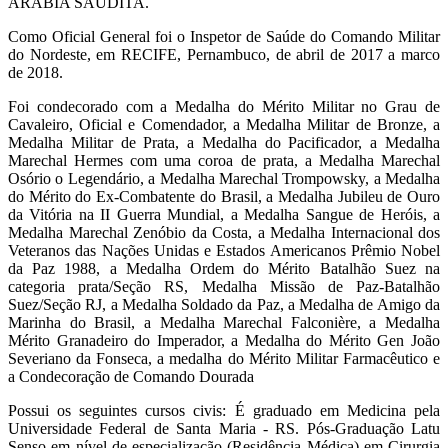
ARÁBIA SAUDITA.
Como Oficial General foi o Inspetor de Saúde do Comando Militar
do Nordeste, em RECIFE, Pernambuco, de abril de 2017 a marco
de 2018.
Foi condecorado com a Medalha do Mérito Militar no Grau de
Cavaleiro, Oficial e Comendador, a Medalha Militar de Bronze, a
Medalha Militar de Prata, a Medalha do Pacificador, a Medalha
Marechal Hermes com uma coroa de prata, a Medalha Marechal
Osório o Legendário, a Medalha Marechal Trompowsky, a Medalha
do Mérito do Ex-Combatente do Brasil, a Medalha Jubileu de Ouro
da Vitória na II Guerra Mundial, a Medalha Sangue de Heróis, a
Medalha Marechal Zenóbio da Costa, a Medalha Internacional dos
Veteranos das Nações Unidas e Estados Americanos Prêmio Nobel
da Paz 1988, a Medalha Ordem do Mérito Batalhão Suez na
categoria prata/Seção RS, Medalha Missão de Paz-Batalhão
Suez/Seção RJ, a Medalha Soldado da Paz, a Medalha de Amigo da
Marinha do Brasil, a Medalha Marechal Falconière, a Medalha
Mérito Granadeiro do Imperador, a Medalha do Mérito Gen João
Severiano da Fonseca, a medalha do Mérito Militar Farmacêutico e
a Condecoração de Comando Dourada
Possui os seguintes cursos civis: É graduado em Medicina pela
Universidade Federal de Santa Maria - RS. Pós-Graduação Latu
Senso em nível de especialização (Residência Médica) em Cirurgia