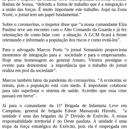
Batista de Souza, “defendo a forma de trabalho que é a integração e
a união das forças. É muito importante este trabalho. Aqui na Zona
Norte, o jornal tem um papel fundamental.”
Sobre o coronavírus, o inspetor disse que “a nossa comandante Elza
Paulino teve um encontro com o Alto Comando da Guarda e já fez
orientações de como lidar com a situação. A GCM ficará à frente
orientando e informado a população dos riscos e como evitá-los”.
Para o advogado Marcos Porto “o jornal Semanário proporciona
momentos de integração para a sociedade e para o empresariado.
Hoje uma homenagem ao general Amaro. Viemos prestigiar o
evento para demonstrar a importância que o trabalho do jornal
realiza em prol da sociedade”.
Marcos também falou da pandemia do coronavírus. “A economia se
retraiu, pois a população está com medo. É importante colaborar
para não superlotar o sistema de saúde. Acredito que essa crise
passará em breve”.
Já para o comandante da 11ª Brigada de Infantaria Leve em
Campinas, general de brigada Edson Massayuki Hiroshi, “a
unidade é uma das brigadas da 2ª Divisão de Exército. A nossa
responsabilidade territorial é no Oeste paulista. A unidade é uma
tropa da força estratégica do Exército, pois ela é empregada em