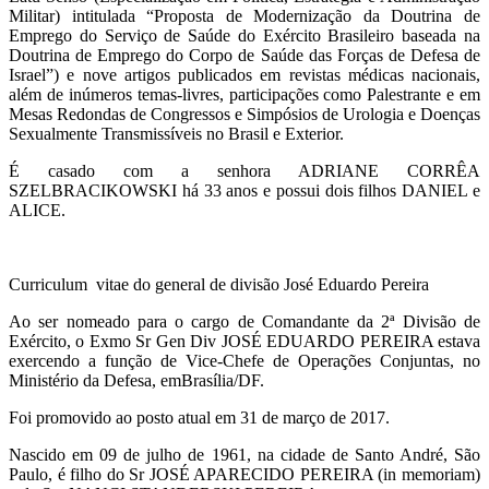
Militar) intitulada “Proposta de Modernização da Doutrina de
Emprego do Serviço de Saúde do Exército Brasileiro baseada na
Doutrina de Emprego do Corpo de Saúde das Forças de Defesa de
Israel”) e nove artigos publicados em revistas médicas nacionais,
além de inúmeros temas-livres, participações como Palestrante e em
Mesas Redondas de Congressos e Simpósios de Urologia e Doenças
Sexualmente Transmissíveis no Brasil e Exterior.
É casado com a senhora ADRIANE CORRÊA
SZELBRACIKOWSKI há 33 anos e possui dois filhos DANIEL e
ALICE.
Curriculum vitae do general de divisão José Eduardo Pereira
Ao ser nomeado para o cargo de Comandante da 2ª Divisão de
Exército, o Exmo Sr Gen Div JOSÉ EDUARDO PEREIRA estava
exercendo a função de Vice-Chefe de Operações Conjuntas, no
Ministério da Defesa, emBrasília/DF.
Foi promovido ao posto atual em 31 de março de 2017.
Nascido em 09 de julho de 1961, na cidade de Santo André, São
Paulo, é filho do Sr JOSÉ APARECIDO PEREIRA (in memoriam)