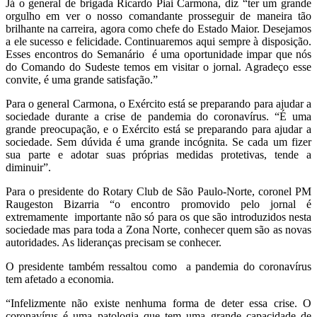
Já o general de brigada Ricardo Piai Carmona, diz “ter um grande
orgulho em ver o nosso comandante prosseguir de maneira tão
brilhante na carreira, agora como chefe do Estado Maior. Desejamos
a ele sucesso e felicidade. Continuaremos aqui sempre à disposição.
Esses encontros do Semanário é uma oportunidade impar que nós
do Comando do Sudeste temos em visitar o jornal. Agradeço esse
convite, é uma grande satisfação.”
Para o general Carmona, o Exército está se preparando para ajudar a
sociedade durante a crise de pandemia do coronavírus. “É uma
grande preocupação, e o Exército está se preparando para ajudar a
sociedade. Sem dúvida é uma grande incógnita. Se cada um fizer
sua parte e adotar suas próprias medidas protetivas, tende a
diminuir”.
Para o presidente do Rotary Club de São Paulo-Norte, coronel PM
Raugeston Bizarria “o encontro promovido pelo jornal é
extremamente importante não só para os que são introduzidos nesta
sociedade mas para toda a Zona Norte, conhecer quem são as novas
autoridades. As lideranças precisam se conhecer.
O presidente também ressaltou como a pandemia do coronavírus
tem afetado a economia.
“Infelizmente não existe nenhuma forma de deter essa crise. O
coronavírus é uma patologia que tem uma grande capacidade de