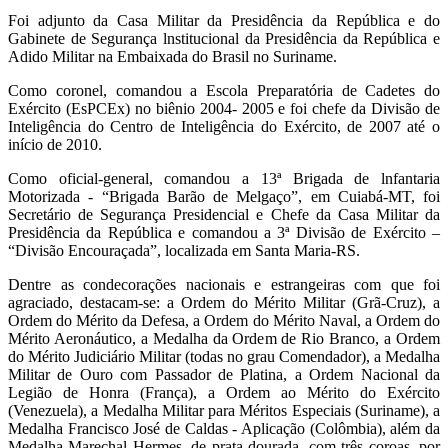
Foi adjunto da Casa Militar da Presidência da República e do
Gabinete de Segurança lnstitucional da Presidência da República e
Adido Militar na Embaixada do Brasil no Suriname.
Como coronel, comandou a Escola Preparatória de Cadetes do
Exército (EsPCEx) no biênio 2004- 2005 e foi chefe da Divisão de
Inteligência do Centro de Inteligência do Exército, de 2007 até o
início de 2010.
Como oficial-general, comandou a 13ª Brigada de lnfantaria
Motorizada - “Brigada Barão de Melgaço”, em Cuiabá-MT, foi
Secretário de Segurança Presidencial e Chefe da Casa Militar da
Presidência da República e comandou a 3ª Divisão de Exército –
“Divisão Encouraçada”, localizada em Santa Maria-RS.
Dentre as condecorações nacionais e estrangeiras com que foi
agraciado, destacam-se: a Ordem do Mérito Militar (Grã-Cruz), a
Ordem do Mérito da Defesa, a Ordem do Mérito Naval, a Ordem do
Mérito Aeronáutico, a Medalha da Ordem de Rio Branco, a Ordem
do Mérito Judiciário Militar (todas no grau Comendador), a Medalha
Militar de Ouro com Passador de Platina, a Ordem Nacional da
Legião de Honra (França), a Ordem ao Mérito do Exército
(Venezuela), a Medalha Militar para Méritos Especiais (Suriname), a
Medalha Francisco José de Caldas - Aplicação (Colômbia), além da
Medalha Marechal Hermes, de prata dourada, com três coroas, por