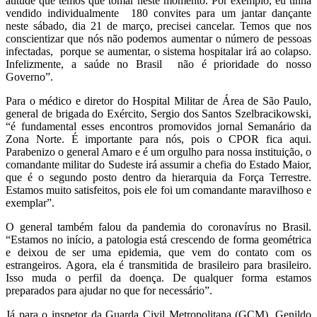
atitude que temos que tomar neste momento. Por exemplo, eu tinha
vendido individualmente 180 convites para um jantar dançante
neste sábado, dia 21 de março, precisei cancelar. Temos que nos
conscientizar que nós não podemos aumentar o número de pessoas
infectadas, porque se aumentar, o sistema hospitalar irá ao colapso.
Infelizmente, a saúde no Brasil não é prioridade do nosso
Governo”.
Para o médico e diretor do Hospital Militar de Área de São Paulo,
general de brigada do Exército, Sergio dos Santos Szelbracikowski,
“é fundamental esses encontros promovidos jornal Semanário da
Zona Norte. É importante para nós, pois o CPOR fica aqui.
Parabenizo o general Amaro e é um orgulho para nossa instituição, o
comandante militar do Sudeste irá assumir a chefia do Estado Maior,
que é o segundo posto dentro da hierarquia da Força Terrestre.
Estamos muito satisfeitos, pois ele foi um comandante maravilhoso e
exemplar”.
O general também falou da pandemia do coronavírus no Brasil.
“Estamos no início, a patologia está crescendo de forma geométrica
e deixou de ser uma epidemia, que vem do contato com os
estrangeiros. Agora, ela é transmitida de brasileiro para brasileiro.
Isso muda o perfil da doença. De qualquer forma estamos
preparados para ajudar no que for necessário”.
Já para o inspetor da Guarda Civil Metropolitana (GCM), Genildo