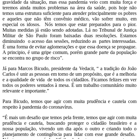
gravidade da situação, mas essa pandemia veio com muita força e
teremos ainda muitos problemas na área da saúde, pois hoje não
temos uma estrutura suficiente para atender principalmente os pobres
e aqueles que não têm convênio médico, vão sofrer muito, em
especial os idosos. Nós temos que estar preparados para o pior.
Muitas medidas já estão sendo adotadas. Lá no Tribunal de Justiça
Militar de São Paulo foram baixadas duas resoluções. Estamos
diminuindo o acesso das sessões, reduzindo as partes interessadas.
É uma forma de evitar aglomerações e que essa doença se propague.
A principio, é uma gripe comum, porém grande parte da população
se encontra no grupo de risco”.
Já para Marcos Bicudo, presidente da Vedacit, “ a tradição do João
Carlos é unir as pessoas em torno de um propósito, que é a melhoria
e a qualidade de vida de todos os cidadãos. Ficamos felizes em ver
todos os poderes sentados à mesa. É um trabalho comunitário muito
relevante e importante.”
Para Bicudo, temos que agir com muita prudência e cautela com
respeito à pandemia do coronavírus.
“É mais um desafio que temos pela frente, temos que agir com muita
prudência e cautela, buscando proteger o cidadão brasileiro e a
nossa população, vivendo um dia após o outro e criando todo o
planejamento de contingência para lidar com esse grande desafio.