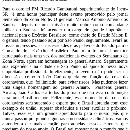
Para o coronel PM Ricardo Gambaroni, superintendente do Ipem-
SP, “é uma honra participar deste evento promovido pelo jornal
Semanário da Zona Norte. O general Marcos Antonio Amaro dos
Santos, depois de uma missão muito nobre como comandante
militar do Sudeste, irá acender um cargo de grande importância
nacional para o Exército Brasileiro, como chefe do Estado Maior. E
o general tendo passado aqui por São Paulo, seguramente, levará as
nossas impressões, as necessidades e as palavras do Estado para o
Comando do Exército Brasileiro. Para mim foi uma honra ter
participado mais uma vez dos tradicionais eventos do Semanário da
Zona Norte, agora em homenagem ao general Amaro. Seguramente
sua experiência na cidade de São Paulo irá ajudá-lo nessa nova
empreitada profissional. Infelizmente, o evento não pode ser da
dimensão como o João Carlos queria em função da crise do
coronavírus, que foi limitado para evitar riscos. Mas pudemos fazer
uma singela homenagem ao general Amaro. Parabéns general
Amaro, João Carlos e a todos do jornal que dão essa contribuição
para um Brasil melhor. Felizmente, esse momento de crise do
coronavírus será superado e espero que o Brasil aprenda com esse
exemplo de união, superar obstáculos e saber auxiliar o próximo.
Talvez, esse seja um grande aprendizado para o nosso país que
nunca passou por grandes guerras e necessidades climáticas. Vamos
aprender a dar mais atenção para aquelas pessoas carentes que
precisam do nosso apoio. O Brasil vai mostrar para o mundo que é