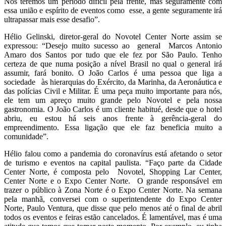
Nós teremos um período difícil pela frente, mas seguramente com
essa união e espírito de eventos como esse, a gente seguramente irá
ultrapassar mais esse desafio”.
Hélio Gelinski, diretor-geral do Novotel Center Norte assim se
expressou: “Desejo muito sucesso ao general Marcos Antonio
Amaro dos Santos por tudo que ele fez por São Paulo. Tenho
certeza de que numa posição a nível Brasil no qual o general irá
assumir, fará bonito. O João Carlos é uma pessoa que liga a
sociedade às hierarquias do Exército, da Marinha, da Aeronáutica e
das polícias Civil e Militar. É uma peça muito importante para nós,
ele tem um apreço muito grande pelo Novotel e pela nossa
gastronomia. O João Carlos é um cliente habitué, desde que o hotel
abriu, eu estou há seis anos frente à gerência-geral do
empreendimento. Essa ligação que ele faz beneficia muito a
comunidade”.
Hélio falou como a pandemia do coronavírus está afetando o setor
de turismo e eventos na capital paulista. “Faço parte da Cidade
Center Norte, é composta pelo Novotel, Shopping Lar Center,
Center Norte e o Expo Center Norte. O grande responsável em
trazer o público à Zona Norte é o Expo Center Norte. Na semana
pela manhã, conversei com o superintendente do Expo Center
Norte, Paulo Ventura, que disse que pelo menos até o final de abril
todos os eventos e feiras estão cancelados. É lamentável, mas é uma