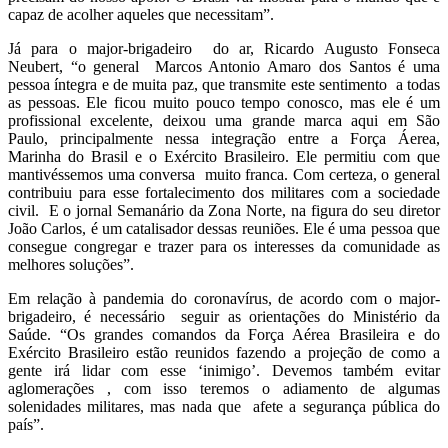
capaz de acolher aqueles que necessitam”.
Já para o major-brigadeiro do ar, Ricardo Augusto Fonseca
Neubert, “o general Marcos Antonio Amaro dos Santos é uma
pessoa íntegra e de muita paz, que transmite este sentimento a todas
as pessoas. Ele ficou muito pouco tempo conosco, mas ele é um
profissional excelente, deixou uma grande marca aqui em São
Paulo, principalmente nessa integração entre a Força Áerea,
Marinha do Brasil e o Exército Brasileiro. Ele permitiu com que
mantivéssemos uma conversa muito franca. Com certeza, o general
contribuiu para esse fortalecimento dos militares com a sociedade
civil. E o jornal Semanário da Zona Norte, na figura do seu diretor
João Carlos, é um catalisador dessas reuniões. Ele é uma pessoa que
consegue congregar e trazer para os interesses da comunidade as
melhores soluções”.
Em relação à pandemia do coronavírus, de acordo com o major-
brigadeiro, é necessário seguir as orientações do Ministério da
Saúde. “Os grandes comandos da Força Aérea Brasileira e do
Exército Brasileiro estão reunidos fazendo a projeção de como a
gente irá lidar com esse ‘inimigo’. Devemos também evitar
aglomerações , com isso teremos o adiamento de algumas
solenidades militares, mas nada que afete a segurança pública do
país”.