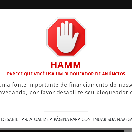
/
/
/
INÍCIO
NOTÍCIAS
COLUNISTAS
ANO HIGIENÓPOLIS CONSOLIDA 130 ANOS DE HISTÓRIA COM
HAMM
PARECE QUE VOCÊ USA UM BLOQUEADOR DE ANÚNCIOS
s policiais nota 10 do
 uma fonte importante de financiamento do noss
avegando, por favor desabilite seu bloqueador 
ar e Técnico-Científica são reconhecidos por
0/11/-0001 00:00
 DESABILITAR, ATUALIZE A PÁGINA PARA CONTINUAR SUA NAVEG