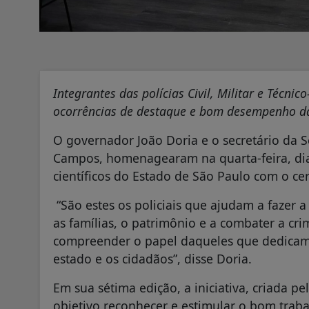
Integrantes das polícias Civil, Militar e Técni
ocorrências de destaque e bom desempenho d
O governador João Doria e o secretário da S
Campos, homenagearam na quarta-feira, dia 14
científicos do Estado de São Paulo com o cert
“São estes os policiais que ajudam a fazer 
as famílias, o patrimônio e a combater a cri
compreender o papel daqueles que dedicam a
estado e os cidadãos”, disse Doria.
Em sua sétima edição, a iniciativa, criada p
objetivo reconhecer e estimular o bom traba