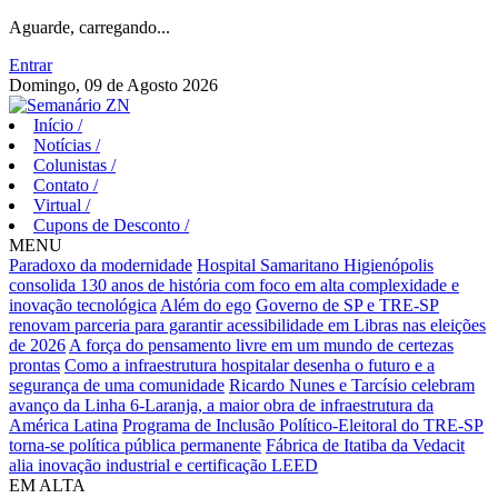
Aguarde, carregando...
Entrar
Domingo, 09 de Agosto 2026
Início
/
Notícias
/
Colunistas
/
Contato
/
Virtual
/
Cupons de Desconto
/
MENU
Paradoxo da modernidade
Hospital Samaritano Higienópolis
consolida 130 anos de história com foco em alta complexidade e
inovação tecnológica
Além do ego
Governo de SP e TRE-SP
renovam parceria para garantir acessibilidade em Libras nas eleições
de 2026
A força do pensamento livre em um mundo de certezas
prontas
Como a infraestrutura hospitalar desenha o futuro e a
segurança de uma comunidade
Ricardo Nunes e Tarcísio celebram
avanço da Linha 6-Laranja, a maior obra de infraestrutura da
América Latina
Programa de Inclusão Político-Eleitoral do TRE-SP
torna-se política pública permanente
Fábrica de Itatiba da Vedacit
alia inovação industrial e certificação LEED
EM ALTA