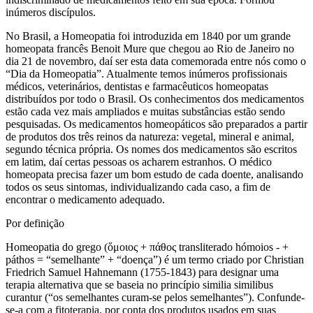
inúmeros discípulos.
No Brasil, a Homeopatia foi introduzida em 1840 por um grande
homeopata francês Benoit Mure que chegou ao Rio de Janeiro no
dia 21 de novembro, daí ser esta data comemorada entre nós como o
“Dia da Homeopatia”. Atualmente temos inúmeros profissionais
médicos, veterinários, dentistas e farmacêuticos homeopatas
distribuídos por todo o Brasil. Os conhecimentos dos medicamentos
estão cada vez mais ampliados e muitas substâncias estão sendo
pesquisadas. Os medicamentos homeopáticos são preparados a partir
de produtos dos três reinos da natureza: vegetal, mineral e animal,
segundo técnica própria. Os nomes dos medicamentos são escritos
em latim, daí certas pessoas os acharem estranhos. O médico
homeopata precisa fazer um bom estudo de cada doente, analisando
todos os seus sintomas, individualizando cada caso, a fim de
encontrar o medicamento adequado.
Por definição
Homeopatia do grego (ὅμοιος + πάθος transliterado hómoios - +
páthos = “semelhante” + “doença”) é um termo criado por Christian
Friedrich Samuel Hahnemann (1755-1843) para designar uma
terapia alternativa que se baseia no princípio similia similibus
curantur (“os semelhantes curam-se pelos semelhantes”). Confunde-
se-a com a fitoterapia, por conta dos produtos usados em suas