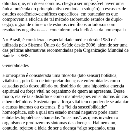
diluidos que, em doses comuns, chega a ser impossível haver uma
única molécula do princípio ativo em toda a solução); a escassez de
estudos acadêmico-científicos específicos, em particular os que
comprovem a eficácia de tal método (sobretudo estudos de duplo-
cego); o grande número de estudos científicos ortodoxos com
resultados negativos — a concluirem pela ineficácia da homeopatia.
No Brasil, é considerada especialidade médica desde 1980 e é
utilizada pelo Sistema Único de Saúde desde 2006, além de ser uma
das práticas alternativas recomendadas pela Organização Mundial de
Saúde – OMS.
Generalidades
Homeopatia é considerada uma filosofia (lato sensur) holística,
vitalística, pelo fato de interpretar doenças e enfermidades como
causadas pelo desequilíbrio ou distúrbio de uma hipotética energia
espiritual ou força vital no organismo de quem as apresenta. Desse
modo, ela vê tais distúrbios como manifestações em sintomas únicos
e bem definidos. Sustenta que a força vital tem o poder de se adaptar
a causas internas ou externas. É a “lei da suscetibilidade”
homeopática, sob a qual um estado mental negativo pode atrair
entidades hipotéticas chamadas “miasmas”, as quais invadem o
organismo e produzem os sintomas das doenças. Hahnemann,
contudo, rejeitou a ideia de ser a doença “algo separado, uma