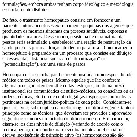
formulações, embora ambas tenham corpo ideológico e metodologia
essencialmente distintos.
De fato, o tratamento homeopático consiste em fornecer a um
paciente sintomático doses extremamente pequenas dos agentes que
produzem os mesmos sintomas em pessoas saudáveis, expostas a
quantidades maiores. Desse modo, o sistema de cura natural da
pessoa seria estimulado a estabelecer uma reação de restauração da
saúde por suas próprias forças, de dentro para fora. O medicamento
homeopático é preparado em um processo que consiste em diluição
sucessiva da substância, sucussão e “dinamização” (ou
“potencialização”), em uma série de passos.
Homeopatia não se acha pacificamente inserida como especialidade
médica em todos os países. Mesmo aqueles que lhe conferem
alguma aceitação oferecem-lhe certas restrições, ou de natureza
institucional (as comunidades científico-médicas, os conselhos ou as
ordens médicas, etc.) ou de cunho legal (as disposições normativas
pertinentes na ordem jurídico-política de cada país). Consideram-se
questionáveis, sob a óptica da metodologia científica vigente, tanto o
princípio como as técnicas, que deveriam ser provados e aprovados
segundo os cânones do método científico moderno. Em particular,
citam-se: os altos níveis de diluição (variando de acordo com o
medicamento), que conduziriam eventualmente à ineficácia por
efetiva inexistência de princípio ativo (os homeopáticos são tão