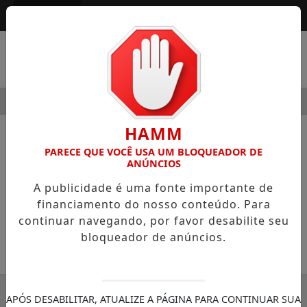
Entrar
MENU
 MODERNIDADE
HOSPITAL SAMARITANO HIGIENÓPOLIS C
HAMM
NOTÍCIAS
LEGISLATIVO
PARECE QUE VOCÊ USA UM BLOQUEADOR DE
ANÚNCIOS
Campos Machado apresenta Lei
A publicidade é uma fonte importante de
para tornar permanente o Laudo
financiamento do nosso conteúdo. Para
Autista
continuar navegando, por favor desabilite seu
bloqueador de anúncios.
01/07/2022 12:49
SEMANÁRIO ZONA NORTE
APÓS DESABILITAR, ATUALIZE A PÁGINA PARA CONTINUAR SUA