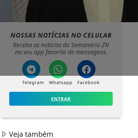
NOSSAS NOTÍCIAS
NO CELULAR
Receba as notícias do Semanário ZN
no seu app favorito de mensagens.
Telegram
Whatsapp
Facebook
ENTRAR
Veja também