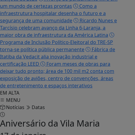
um mundo de certezas prontas
Como a
infraestrutura hospitalar desenha o futuro e a
segurança de uma comunidade
Ricardo Nunes e
Tarcísio celebram avanço da Linha 6-Laranja, a
maior obra de infraestrutura da América Latina
Programa de Inclusão Político-Eleitoral do TRE-SP
torna-se política pública permanente
Fábrica de
Itatiba da Vedacit alia inovação industrial e
certificação LEED
Foram meses de obras para
deixar tudo pronto; área de 100 mil m2 conta com
exposição de aviões, centro de convenções, áreas
de entretenimento e espaços interativos
EM ALTA
MENU
Notícias
Datas
Aniversário da Vila Maria