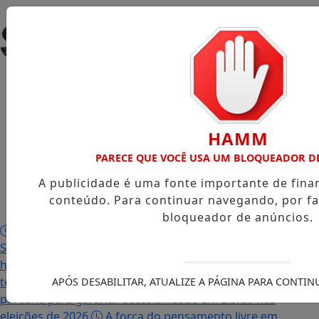
Entrar
Início
/
Notícias
/
Colunistas
/
Contato
/
HAMM
PARECE QUE VOCÊ USA UM BLOQUEADOR D
Virtual
/
A publicidade é uma fonte importante de fin
Cupons de
conteúdo. Para continuar navegando, por fa
Desconto
/
bloqueador de anúncios.
Paradoxo da modernidade
Hospital
Samaritano Higienópolis consolida 130 anos de
história com foco em alta complexidade e inovação
tecnológica
Governo de SP e TRE-SP renovam
APÓS DESABILITAR, ATUALIZE A PÁGINA PARA CONTI
parceria para garantir acessibilidade em Libras nas
eleições de 2026
A força do pensamento livre em