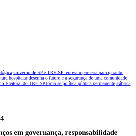
ológica
Governo de SP e TRE-SP renovam parceria para garantir
tura hospitalar desenha o futuro e a segurança de uma comunidade
co-Eleitoral do TRE-SP torna-se política pública permanente
Fábrica
24
nços em governança, responsabilidade