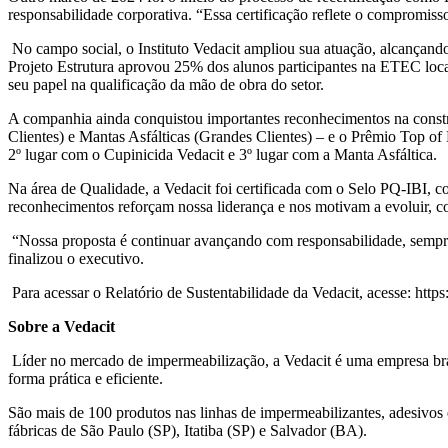
responsabilidade corporativa. “Essa certificação reflete o compromiss
No campo social, o Instituto Vedacit ampliou sua atuação, alcançando
Projeto Estrutura aprovou 25% dos alunos participantes na ETEC loca
seu papel na qualificação da mão de obra do setor.
A companhia ainda conquistou importantes reconhecimentos na constr
Clientes) e Mantas Asfálticas (Grandes Clientes) – e o Prêmio Top o
2º lugar com o Cupinicida Vedacit e 3º lugar com a Manta Asfáltica.
Na área de Qualidade, a Vedacit foi certificada com o Selo PQ-IBI, con
reconhecimentos reforçam nossa liderança e nos motivam a evoluir, c
“Nossa proposta é continuar avançando com responsabilidade, sempre 
finalizou o executivo.
Para acessar o Relatório de Sustentabilidade da Vedacit, acesse: https:
Sobre a Vedacit
Líder no mercado de impermeabilização, a Vedacit é uma empresa brasil
forma prática e eficiente.
São mais de 100 produtos nas linhas de impermeabilizantes, adesivos e 
fábricas de São Paulo (SP), Itatiba (SP) e Salvador (BA).