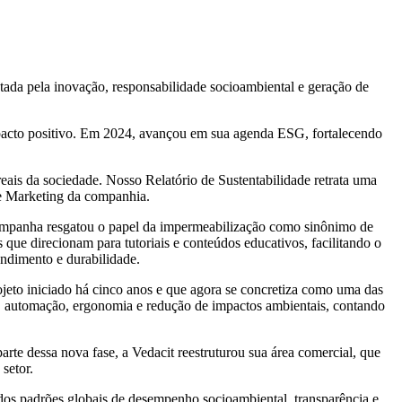
utada pela inovação, responsabilidade socioambiental e geração de
pacto positivo. Em 2024, avançou em sua agenda ESG, fortalecendo
eais da sociedade. Nosso Relatório de Sustentabilidade retrata uma
de Marketing da companhia.
campanha resgatou o papel da impermeabilização como sinônimo de
ue direcionam para tutoriais e conteúdos educativos, facilitando o
endimento e durabilidade.
rojeto iniciado há cinco anos e que agora se concretiza como uma das
a, automação, ergonomia e redução de impactos ambientais, contando
te dessa nova fase, a Vedacit reestruturou sua área comercial, que
setor.
os padrões globais de desempenho socioambiental, transparência e