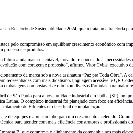
a seu Relatório de Sustentabilidade 2024, que retrata uma trajetória pa
destaca pelo compromisso em equilibrar crescimento econômico com im
m processos e produtos.
futuro ainda mais sustentável, inovador e conectado às necessidades r
a evolução com coragem e propósito”, afirmou Vitor Cybis, executivo 
sicionamento da marca sob a nova assinatura “Paz pra Toda Obra”. A 
ram redesenhadas com mais didatismo, linguagem acessível e QR Codes q
tou embalagens compostáveis e otimizou diversas fórmulas para maior r
bril de São Paulo para a nova unidade industrial em Itatiba (SP), um p
ica Latina. O complexo industrial foi planejado com foco em eficiênci
Tratamento de Efluentes em fase final de implantação.
a e de equipes e abre caminho para um crescimento acelerado. Como par
técnica para atender com mais eficiência construtoras e profissionais do 
o Empresa B, que comprova o alinhamento da companhia aos mais elevad