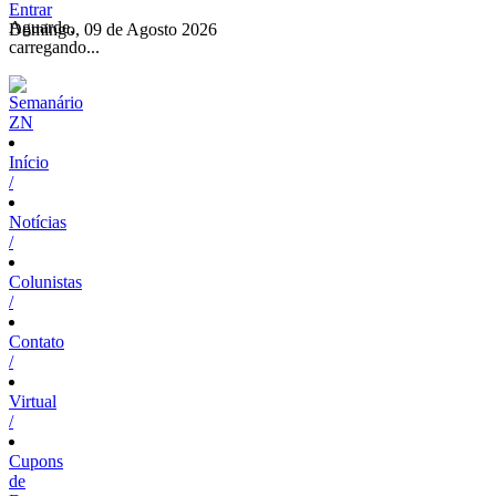
Entrar
Aguarde,
Domingo, 09 de Agosto 2026
carregando...
Início
/
Notícias
/
Colunistas
/
Contato
/
Virtual
/
Cupons
de