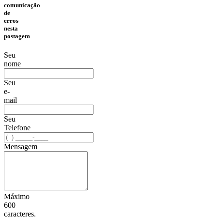
comunicação
de
erros
nesta
postagem
Seu
nome
Seu
e-
mail
Seu
Telefone
Mensagem
Máximo
600
caracteres.