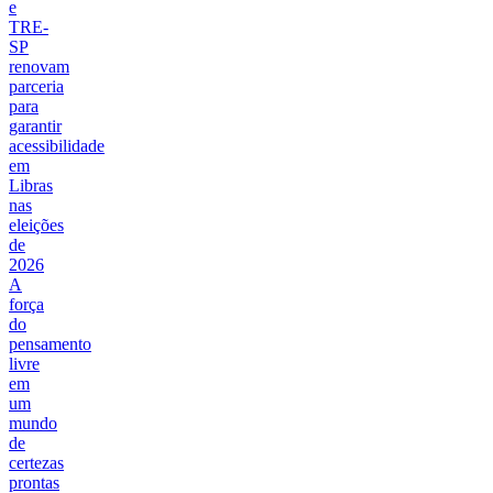
e
TRE-
SP
renovam
parceria
para
garantir
acessibilidade
em
Libras
nas
eleições
de
2026
A
força
do
pensamento
livre
em
um
mundo
de
certezas
prontas