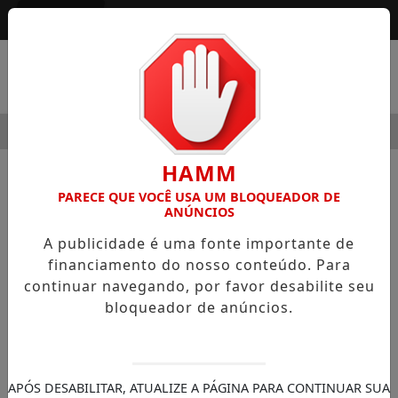
Entrar
MENU
MODERNIDADE
HOSPITAL SAMARITANO HIGIENÓPOLIS CO
HAMM
NOTÍCIAS
GERAL
PARECE QUE VOCÊ USA UM BLOQUEADOR DE
ANÚNCIOS
Shopping Center Norte promove
A publicidade é uma fonte importante de
sessão exclusiva da atração
financiamento do nosso conteúdo. Para
"Senninha- Uma Aventura pela
continuar navegando, por favor desabilite seu
Amazônia" com presença de Bianca
bloqueador de anúncios.
Senna
O evento, realizado no último domingo,
reuniu amigos, imprensa e parceiros da
APÓS DESABILITAR, ATUALIZE A PÁGINA PARA CONTINUAR SUA
Senna Brands