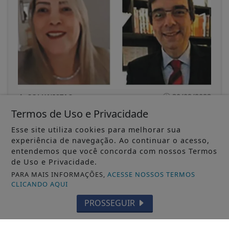
30/09/2022
COLUNISTAS
Estatuto do Idoso: garantias e benefícios
Termos de Uso e Privacidade
Clarice Maria de Jesus D’Urso e Umberto Luiz
Borges D’Urso
Esse site utiliza cookies para melhorar sua
experiência de navegação. Ao continuar o acesso,
entendemos que você concorda com nossos Termos
ACESSAR
de Uso e Privacidade.
PARA MAIS INFORMAÇÕES,
ACESSE NOSSOS TERMOS
CLICANDO AQUI
PROSSEGUIR