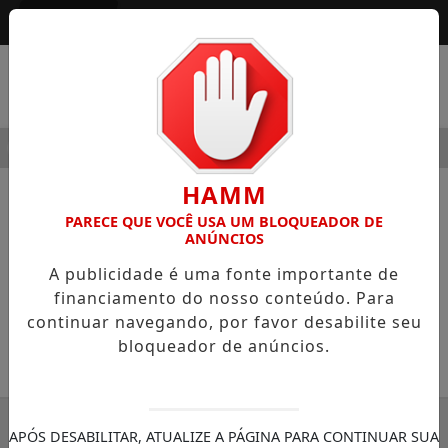
Entrar
MENU
ODERNIDADE
HOSPITAL SAMARITANO HIGIENÓPOLIS CON
HAMM
NOTÍCIAS
COLUNISTAS
PARECE QUE VOCÊ USA UM BLOQUEADOR DE
ANÚNCIOS
Sentimento Involuntário
A publicidade é uma fonte importante de
Colunista Paulo Eduardo de Barros
financiamento do nosso conteúdo. Para
Fonseca
continuar navegando, por favor desabilite seu
bloqueador de anúncios.
03/02/2023 11:43
SEMANÁRIO ZONA NORTE
APÓS DESABILITAR, ATUALIZE A PÁGINA PARA CONTINUAR SUA