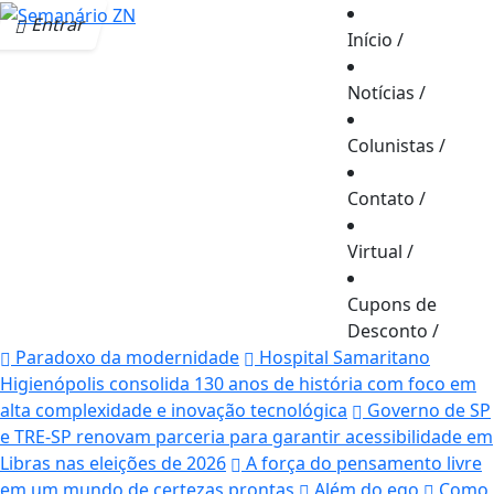
Entrar
Início
/
Notícias
/
Colunistas
/
Contato
/
Virtual
/
Cupons de
Desconto
/
Paradoxo da modernidade
Hospital Samaritano
Higienópolis consolida 130 anos de história com foco em
alta complexidade e inovação tecnológica
Governo de SP
e TRE-SP renovam parceria para garantir acessibilidade em
Libras nas eleições de 2026
A força do pensamento livre
em um mundo de certezas prontas
Além do ego
Como