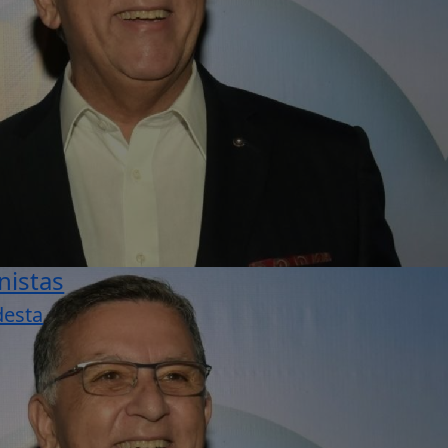
nistas
desta