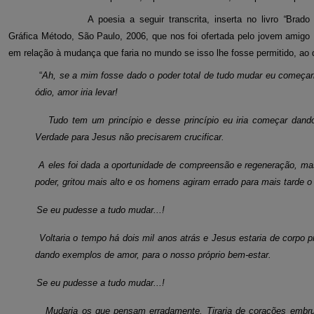
A poesia a seguir transcrita, inserta no
livro
“
Brado 
Gráfica Método, São Paulo, 2006,
que nos foi ofertada pelo jovem amigo
em relação à mudança que faria no mundo se isso lhe fosse permitido, ao d
“
Ah, se a mim fosse dado o poder total de tudo mudar eu começ
ódio, amor iria levar!
Tudo tem um princípio e desse princípio eu iria começar dan
Verdade para Jesus não precisarem crucificar.
A eles foi dada a oportunidade de compreensão e regeneração, mas
poder, gritou mais alto e os homens agiram errado para mais tarde o 
Se eu pudesse a tudo mudar...!
Voltaria o tempo há dois mil anos atrás e Jesus estaria de corpo 
dando exemplos de amor, para o nosso próprio bem-estar.
Se eu pudesse a tudo mudar...!
Mudaria os que pensam erradamente. Tiraria de corações embrute