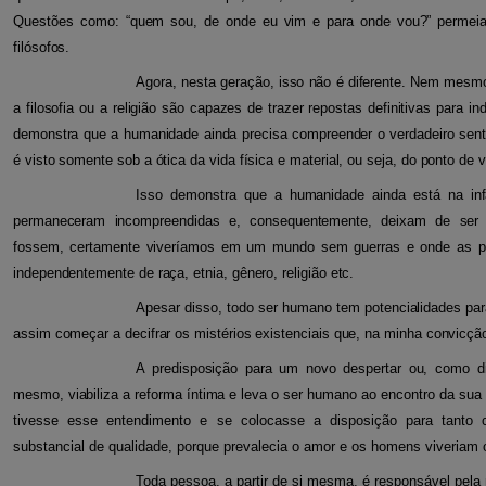
Questões
como: “quem sou, de onde eu vim e para onde vou?” permei
filósofos.
Agora, nesta geração, isso não é diferente. Nem mesmo
a filosofia ou a religião são capazes de trazer repostas definitivas para
demonstra que a humanidade ainda precisa compreender o verdadeiro senti
é visto somente sob a ótica da vida física e material, ou seja, do ponto de v
Isso demonstra que a humanidade ainda está na infân
permaneceram incompreendidas e, consequentemente, deixam de ser c
fossem, certamente viveríamos em um mundo sem guerras e onde as p
independentemente de raça, etnia, gênero, religião etc.
Apesar disso, todo ser humano tem potencialidades par
assim começar a decifrar os mistérios existenciais que, na minha convicção
A predisposição para um novo despertar ou, como d
mesmo, viabiliza a reforma íntima e leva o ser humano
ao encontro da sua 
tivesse esse entendimento e se colocasse a disposição para tanto
substancial de qualidade, porque prevalecia o amor e os homens viveriam o
Toda pessoa, a partir de si mesma, é responsável pel