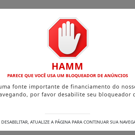
HAMM
PARECE QUE VOCÊ USA UM BLOQUEADOR DE ANÚNCIOS
esconto
/
 uma fonte importante de financiamento do noss
ópolis consolida 130 anos de história com foco em alta c
avegando, por favor desabilite seu bloqueador 
 nas eleições de 2026
A força do pensamento livre em u
idade
Ricardo Nunes e Tarcísio celebram avanço da Linha 
 torna-se política pública permanente
Fábrica de Itatiba 
0 mil m2 conta com exposição de aviões, centro de convenç
 DESABILITAR, ATUALIZE A PÁGINA PARA CONTINUAR SUA NAVEG