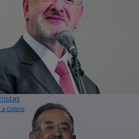
nistas
 a Odete