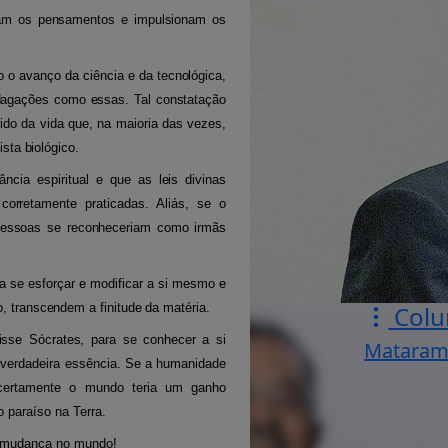
am os pensamentos e impulsionam os
 o avanço da ciência e da tecnológica,
 indagações como essas. Tal constatação
do da vida que, na maioria das vezes,
ista biológico.
cia espiritual e que as leis divinas
orretamente praticadas. Aliás, se o
essoas se reconheceriam como irmãs
a se esforçar e modificar a si mesmo e
, transcendem a finitude da matéria.
Colu
isse Sócrates, para se conhecer a si
Mataram
verdadeira essência.
Se a humanidade
 certamente o mundo teria um ganho
 paraíso na Terra.
a mudança no mundo!