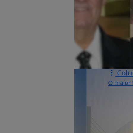
Colu
O maior