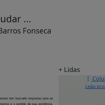
dar ...
Barros Fonseca
+ Lidas
Colu
Leão eco
humano tem buscado respostas para as
 mesmo e o sentido da sua existência.