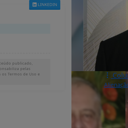
LINKEDIN
teúdo publicado,
ponsabiliza pelas
Colu
m os Termos de Uso e
Alienaçã