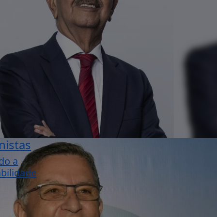
nistas
do a
bilidade