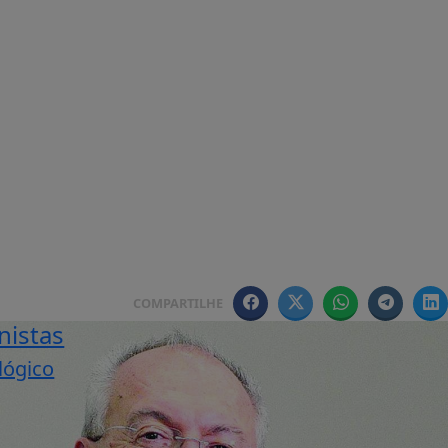
COMPARTILHE
nistas
lógico