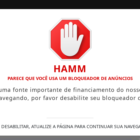
/
/
/
INÍCIO
NOTÍCIAS
COLUNISTAS
ANO HIGIENÓPOLIS CONSOLIDA 130 ANOS DE HISTÓRIA COM
HAMM
PARECE QUE VOCÊ USA UM BLOQUEADOR DE ANÚNCIOS
er
 uma fonte importante de financiamento do noss
avegando, por favor desabilite seu bloqueador 
/11/-0001 00:00
 DESABILITAR, ATUALIZE A PÁGINA PARA CONTINUAR SUA NAVEG