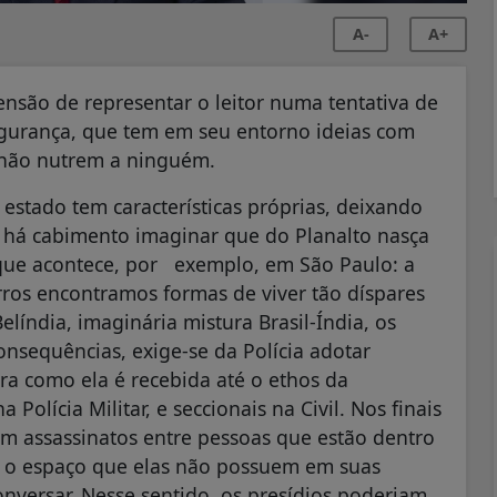
A-
A+
nsão de representar o leitor numa tentativa de
egurança, que tem em seu entorno ideias com
 não nutrem a ninguém.
estado tem características próprias, deixando
 há cabimento imaginar que do Planalto nasça
o que acontece, por exemplo, em São Paulo: a
irros encontramos formas de viver tão díspares
líndia, imaginária mistura Brasil-Índia, os
nsequências, exige-se da Polícia adotar
a como ela é recebida até o ethos da
olícia Militar, e seccionais na Civil. Nos finais
em assassinatos entre pessoas que estão dentro
É o espaço que elas não possuem em suas
onversar. Nesse sentido, os presídios poderiam