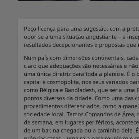
Peço licença para uma sugestão, com a prete
opor-se a uma situação angustiante – a ins
resultados decepcionantes e propostas que
Num país com dimensões continentais, cada 
claro que adequações são necessárias e não
uma única diretriz para toda a planície. É 
capital é cosmopolita, nos seus variados ba
como Bélgica e Bandladesh, que seria uma Be
pontos diversos da cidade. Como uma das co
procedimentos diferenciados, como a maneir
sociedade local. Temos Comandos de Área, na P
de semana, em lugares periféricos, acontec
de um bar, na chegada ou a caminho dele. 
próprias casas – uma sala para reunir-se e c