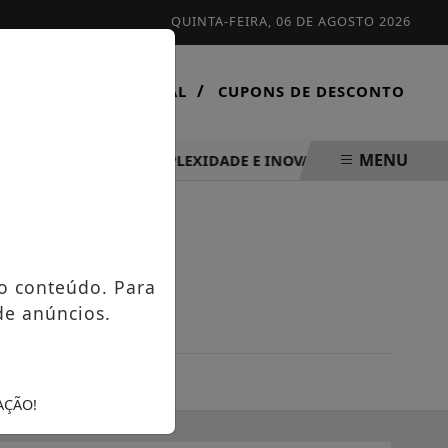
QUINTA-FEIRA, 06 DE AGOSTO 2026
/
/
CONTATO
VIRTUAL
CUPONS DE DESCONTO
MENU
 FOCO EM ALTA COMPLEXIDADE E INOVAÇÃO TECNOLÓGICA
o conteúdo. Para
de anúncios.
AÇÃO!