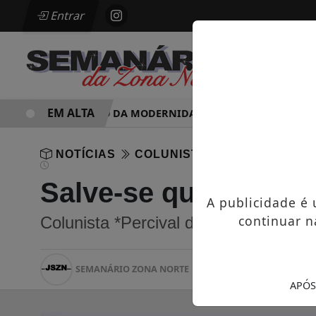
Entrar
EM ALTA
PARADOXO DA MODERNIDADE
HOSPITAL SAMARIT
NOTÍCIAS
COLUNISTAS
Salve-se quem soub
A publicidade é
continuar n
Colunista *Percival de Souza
SEMANÁRIO ZONA NORTE
28/06/2025 13:31
30
APÓS