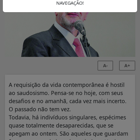
NAVEGAÇÃO!
A-
A+
A requisição da vida contemporânea é hostil
ao saudosismo. Pensa-se no hoje, com seus
desafios e no amanhã, cada vez mais incerto.
O passado não tem vez.
Todavia, há indivíduos singulares, espécimes
quase totalmente desaparecidas, que se
apegam ao ontem. São aqueles que guardam