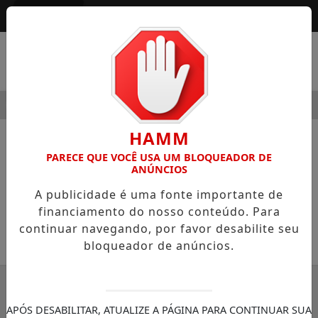
Entrar
MENU
MODERNIDADE
HOSPITAL SAMARITANO HIGIENÓPOLIS CO
HAMM
NOTÍCIAS
COLUNISTAS
PARECE QUE VOCÊ USA UM BLOQUEADOR DE
ANÚNCIOS
Revolver o arquivo da memória
A publicidade é uma fonte importante de
Colunista José Renato Nalini
financiamento do nosso conteúdo. Para
continuar navegando, por favor desabilite seu
02/10/2021 09:17
bloqueador de anúncios.
SEMANÁRIO ZONA NORTE
APÓS DESABILITAR, ATUALIZE A PÁGINA PARA CONTINUAR SUA