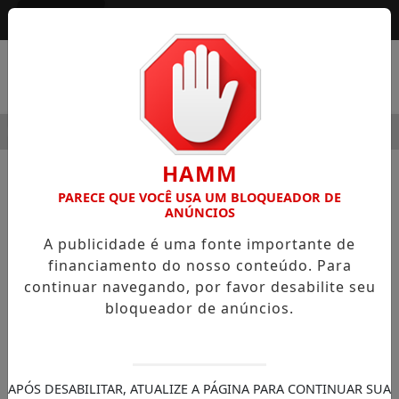
Entrar
MENU
MODERNIDADE
HOSPITAL SAMARITANO HIGIENÓPOLIS CO
HAMM
NOTÍCIAS
GERAL
PARECE QUE VOCÊ USA UM BLOQUEADOR DE
ANÚNCIOS
Procon-SP faz parte do Colégio de
A publicidade é uma fonte importante de
Ouvidores do Sistema Nacional de
financiamento do nosso conteúdo. Para
Defesa do Consumidor
continuar navegando, por favor desabilite seu
Procon-SP integrará colégio nacional de
bloqueador de anúncios.
ouvidores para discutir propostas de
modernização e maior eficiência no
atendimento
APÓS DESABILITAR, ATUALIZE A PÁGINA PARA CONTINUAR SUA