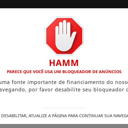
/
/
/
INÍCIO
NOTÍCIAS
COLUNISTAS
RITANO HIGIENÓPOLIS CONSOLIDA 130 ANOS DE HISTÓRIA C
HAMM
PARECE QUE VOCÊ USA UM BLOQUEADOR DE ANÚNCIOS
tém traficante de anima
 uma fonte importante de financiamento do noss
avegando, por favor desabilite seu bloqueador 
a Polícia Militar Ambiental apreendeu uma ji
 DESABILITAR, ATUALIZE A PÁGINA PARA CONTINUAR SUA NAVEG
0/11/-0001 00:00