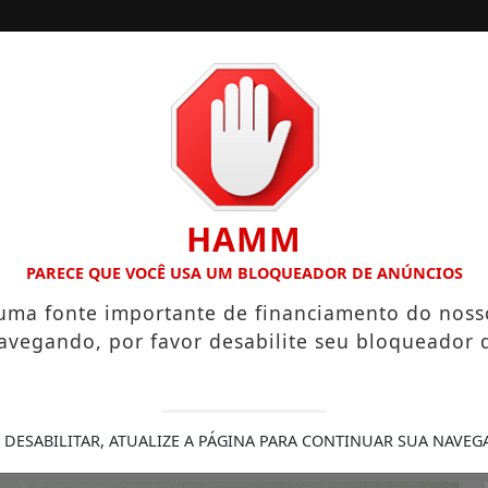
/
/
/
INÍCIO
NOTÍCIAS
COLUNISTAS
ANO HIGIENÓPOLIS CONSOLIDA 130 ANOS DE HISTÓRIA COM
HAMM
PARECE QUE VOCÊ USA UM BLOQUEADOR DE ANÚNCIOS
r
 uma fonte importante de financiamento do noss
avegando, por favor desabilite seu bloqueador 
/11/-0001 00:00
 DESABILITAR, ATUALIZE A PÁGINA PARA CONTINUAR SUA NAVEG