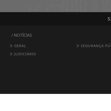
S
/ NOTÍCIAS
GERAL
SEGURANÇA PÚ
JUDICIÁRIO
Termos de Uso e Privacidade
Esse site utiliza cookies para melhorar sua
concorda com nossos Termos de Uso e Priva
PARA MAIS INFORMAÇÕES,
ACESSE NOSSOS TERMOS C