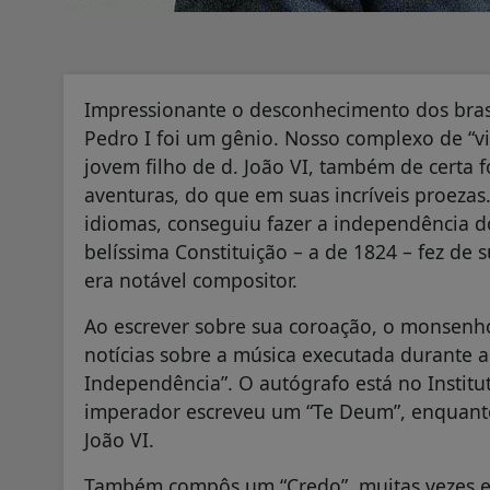
Impressionante o desconhecimento dos brasi
Pedro I foi um gênio. Nosso complexo de “v
jovem filho de d. João VI, também de certa f
aventuras, do que em suas incríveis proezas
idiomas, conseguiu fazer a independência do
belíssima Constituição – a de 1824 – fez de 
era notável compositor.
Ao escrever sobre sua coroação, o monsenh
notícias sobre a música executada durante a
Independência”. O autógrafo está no Institut
imperador escreveu um “Te Deum”, enquanto e
João VI.
Também compôs um “Credo”, muitas vezes ex