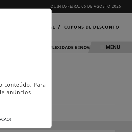
QUINTA-FEIRA, 06 DE AGOSTO 2026
/
/
CONTATO
VIRTUAL
CUPONS DE DESCONTO
MENU
 FOCO EM ALTA COMPLEXIDADE E INOVAÇÃO TECNOLÓGICA
o conteúdo. Para
de anúncios.
AÇÃO!