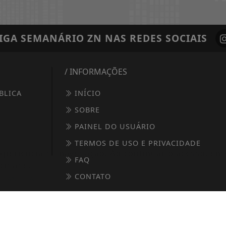
IGA
SEMANÁRIO ZN
NAS REDES SOCIAIS
/ INFORMAÇÕES
BLICA
INÍCIO
SOBRE
PAINEL DO USUÁRIO
TERMOS DE USO E PRIVACIDADE
 experiência de navegação. Ao continuar o acesso, e
FAQ
cidade.
CONTATO
LICANDO AQUI
© 2020 DK DIGITAL - TODOS OS DIREITOS RESERVADOS.