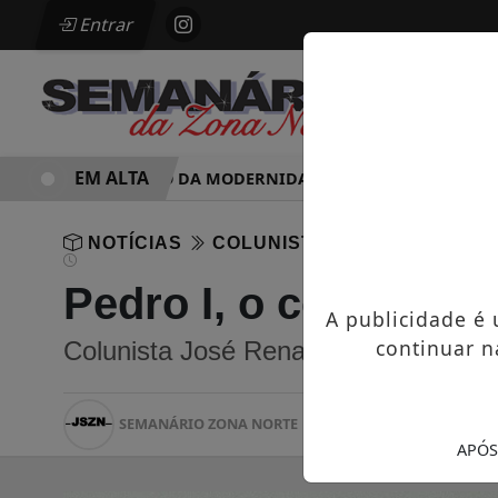
Entrar
EM ALTA
PARADOXO DA MODERNIDADE
HOSPITAL SAMARIT
NOTÍCIAS
COLUNISTAS
Pedro I, o composito
A publicidade é
continuar n
Colunista José Renato Nalini
SEMANÁRIO ZONA NORTE
18/06/2022 01:20
30
APÓS