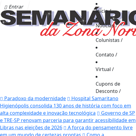
Entrar
Início
/
Notícias
/
Colunistas
/
Contato
/
Virtual
/
Cupons de
Desconto
/
Paradoxo da modernidade
Hospital Samaritano
Higienópolis consolida 130 anos de história com foco em
alta complexidade e inovação tecnológica
Governo de SP
e TRE-SP renovam parceria para garantir acessibilidade em
Libras nas eleições de 2026
A força do pensamento livre
em um mundo de certezas prontas
Como a