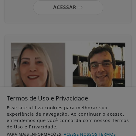
ACESSAR
Termos de Uso e Privacidade
Esse site utiliza cookies para melhorar sua
19/07/2025
experiência de navegação. Ao continuar o acesso,
COLUNISTAS
entendemos que você concorda com nossos Termos
Estatuto do Idoso: garantias e benefícios
de Uso e Privacidade.
Clarice Maria de Jesus D’Urso e Umberto Luiz
Borges D’Urso
PARA MAIS INFORMAÇÕES,
ACESSE NOSSOS TERMOS