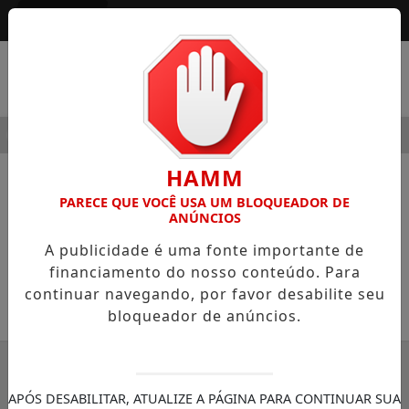
Entrar
MENU
ODERNIDADE
HOSPITAL SAMARITANO HIGIENÓPOLIS CO
HAMM
NOTÍCIAS
COLUNISTAS
PARECE QUE VOCÊ USA UM BLOQUEADOR DE
ANÚNCIOS
O juiz sem rosto
A publicidade é uma fonte importante de
Colunista *Percival de Souza
financiamento do nosso conteúdo. Para
continuar navegando, por favor desabilite seu
19/07/2025 08:37
bloqueador de anúncios.
SEMANÁRIO ZONA NORTE
APÓS DESABILITAR, ATUALIZE A PÁGINA PARA CONTINUAR SUA