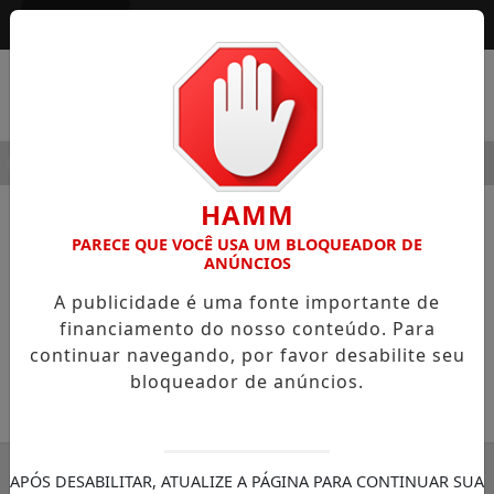
Entrar
MENU
ODERNIDADE
HOSPITAL SAMARITANO HIGIENÓPOLIS CON
HAMM
NOTÍCIAS
COLUNISTAS
PARECE QUE VOCÊ USA UM BLOQUEADOR DE
ANÚNCIOS
Novas leis ampliam a proteção da
A publicidade é uma fonte importante de
mulher e combatem a violência
financiamento do nosso conteúdo. Para
Colunista Adriana Filizzola D’Urso
continuar navegando, por favor desabilite seu
bloqueador de anúncios.
14/04/2023 11:53
SEMANÁRIO ZONA NORTE
APÓS DESABILITAR, ATUALIZE A PÁGINA PARA CONTINUAR SUA