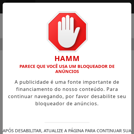
Entrar
MENU
 MODERNIDADE
HOSPITAL SAMARITANO HIGIENÓPOLIS C
HAMM
NOTÍCIAS
SEGURANÇA PÚBLICA
PARECE QUE VOCÊ USA UM BLOQUEADOR DE
ANÚNCIOS
Marinha comemora os 154 anos da
A publicidade é uma fonte importante de
Batalha Naval do Riachuelo em São
financiamento do nosso conteúdo. Para
Paulo
continuar navegando, por favor desabilite seu
O Comando do 8º Distrito Naval
bloqueador de anúncios.
comemorou a Data Magna da Marinha com
uma cerimônia militar em homenagem
APÓS DESABILITAR, ATUALIZE A PÁGINA PARA CONTINUAR SUA
30/11/-0001 00:00