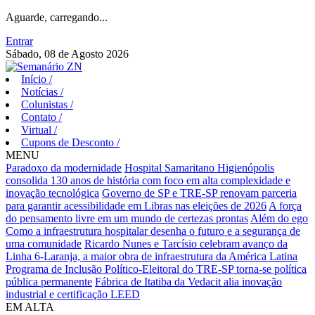
Aguarde, carregando...
Entrar
Sábado, 08 de Agosto 2026
Início
/
Notícias
/
Colunistas
/
Contato
/
Virtual
/
Cupons de Desconto
/
MENU
Paradoxo da modernidade
Hospital Samaritano Higienópolis
consolida 130 anos de história com foco em alta complexidade e
inovação tecnológica
Governo de SP e TRE-SP renovam parceria
para garantir acessibilidade em Libras nas eleições de 2026
A força
do pensamento livre em um mundo de certezas prontas
Além do ego
Como a infraestrutura hospitalar desenha o futuro e a segurança de
uma comunidade
Ricardo Nunes e Tarcísio celebram avanço da
Linha 6-Laranja, a maior obra de infraestrutura da América Latina
Programa de Inclusão Político-Eleitoral do TRE-SP torna-se política
pública permanente
Fábrica de Itatiba da Vedacit alia inovação
industrial e certificação LEED
EM ALTA