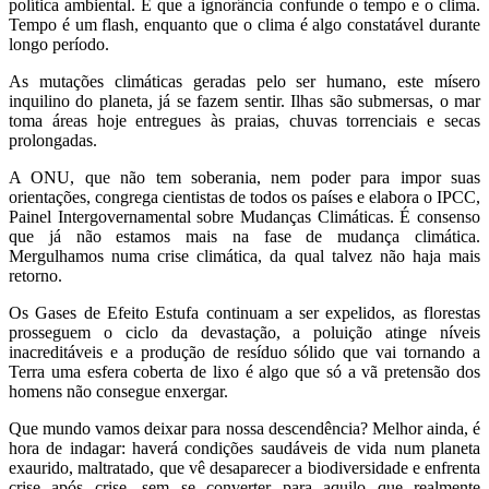
política ambiental. É que a ignorância confunde o tempo e o clima.
Tempo é um flash, enquanto que o clima é algo constatável durante
longo período.
As mutações climáticas geradas pelo ser humano, este mísero
inquilino do planeta, já se fazem sentir. Ilhas são submersas, o mar
toma áreas hoje entregues às praias, chuvas torrenciais e secas
prolongadas.
A ONU, que não tem soberania, nem poder para impor suas
orientações, congrega cientistas de todos os países e elabora o IPCC,
Painel Intergovernamental sobre Mudanças Climáticas. É consenso
que já não estamos mais na fase de mudança climática.
Mergulhamos numa crise climática, da qual talvez não haja mais
retorno.
Os Gases de Efeito Estufa continuam a ser expelidos, as florestas
prosseguem o ciclo da devastação, a poluição atinge níveis
inacreditáveis e a produção de resíduo sólido que vai tornando a
Terra uma esfera coberta de lixo é algo que só a vã pretensão dos
homens não consegue enxergar.
Que mundo vamos deixar para nossa descendência? Melhor ainda, é
hora de indagar: haverá condições saudáveis de vida num planeta
exaurido, maltratado, que vê desaparecer a biodiversidade e enfrenta
crise após crise, sem se converter para aquilo que realmente