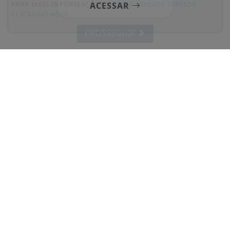
PARA MAIS INFORMAÇÕES,
ACESSE NOSSOS TERMOS
ACESSAR
CLICANDO AQUI
PROSSEGUIR
Não possui uma conta?
Você pode ler matérias exclusivas, anunciar
classificados e muito mais!
CRIAR MINHA CONTA
SIGA
SEMANÁRIO ZN
NAS REDES SOCIAIS