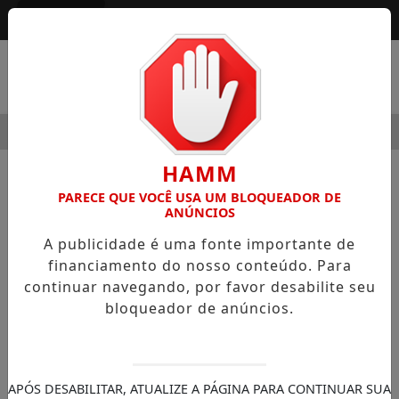
Entrar
MENU
 MODERNIDADE
HOSPITAL SAMARITANO HIGIENÓPOLIS 
HAMM
NOTÍCIAS
EDITORIAL
PARECE QUE VOCÊ USA UM BLOQUEADOR DE
ANÚNCIOS
Feriado de 9 de julho celebra 88
A publicidade é uma fonte importante de
anos da Revolução
financiamento do nosso conteúdo. Para
Constitucionalista
continuar navegando, por favor desabilite seu
Milhares de paulistas rememoram, todos
bloqueador de anúncios.
os anos, a Revolução Constitucionalista de
1932.
APÓS DESABILITAR, ATUALIZE A PÁGINA PARA CONTINUAR SUA
30/11/-0001 00:00