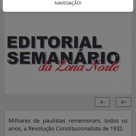
SEMANÁRIO ZONA NORTE
NAVEGAÇÃO!
A-
A+
Milhares de paulistas rememoram, todos os
anos, a Revolução Constitucionalista de 1932.