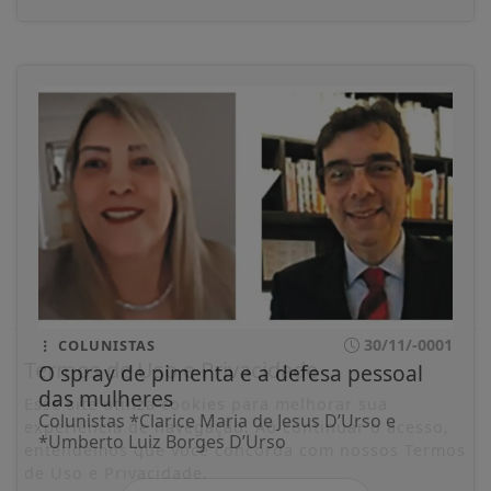
30/11/-0001
COLUNISTAS
Termos de Uso e Privacidade
O spray de pimenta e a defesa pessoal
das mulheres
Esse site utiliza cookies para melhorar sua
Colunistas *Clarice Maria de Jesus D’Urso e
experiência de navegação. Ao continuar o acesso,
*Umberto Luiz Borges D’Urso
entendemos que você concorda com nossos Termos
de Uso e Privacidade.