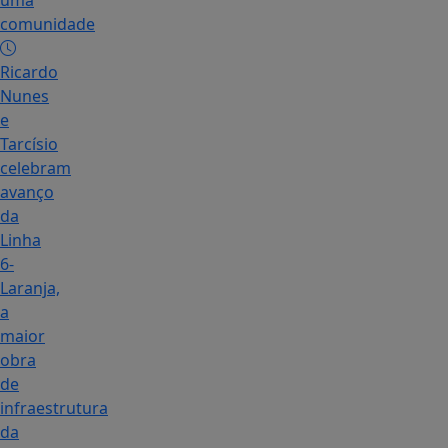
uma
comunidade
Ricardo
Nunes
e
Tarcísio
celebram
avanço
da
Linha
6-
Laranja,
a
maior
obra
de
infraestrutura
da