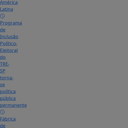
América
Latina
Programa
de
Inclusão
Político-
Eleitoral
do
TRE-
SP
torna-
se
política
pública
permanente
Fábrica
de