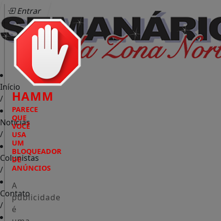
Entrar
Início
HAMM
/
PARECE
QUE
Notícias
VOCÊ
/
USA
UM
BLOQUEADOR
Colunistas
DE
ANÚNCIOS
/
A
Contato
publicidade
/
é