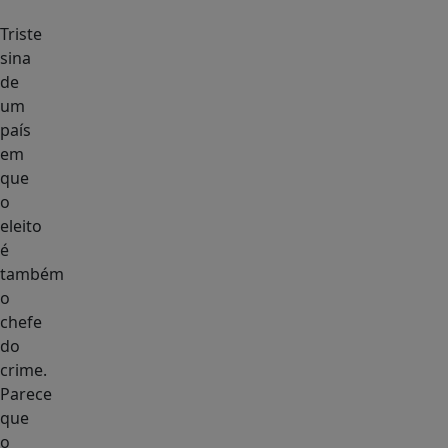
Triste
sina
de
um
país
em
que
o
eleito
é
também
o
chefe
do
crime.
Parece
que
o