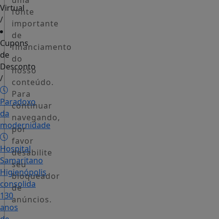
uma
Virtual
fonte
/
importante
de
Cupons
financiamento
de
do
Desconto
nosso
/
conteúdo.
Para
Paradoxo
continuar
da
navegando,
modernidade
por
favor
Hospital
desabilite
Samaritano
seu
Higienópolis
bloqueador
consolida
de
130
anúncios.
anos