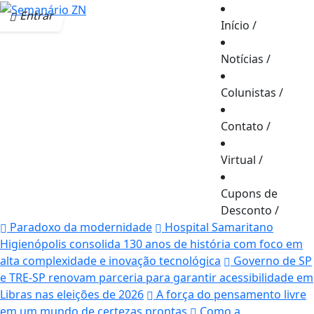
Entrar
Início
/
Notícias
/
Colunistas
/
Contato
/
Virtual
/
Cupons de
Desconto
/
Paradoxo da modernidade
Hospital Samaritano
Higienópolis consolida 130 anos de história com foco em
alta complexidade e inovação tecnológica
Governo de SP
e TRE-SP renovam parceria para garantir acessibilidade em
Libras nas eleições de 2026
A força do pensamento livre
em um mundo de certezas prontas
Como a