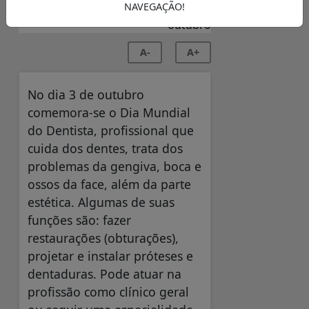
NAVEGAÇÃO!
A-
A+
No dia 3 de outubro
comemora-se o Dia Mundial
do Dentista, profissional que
cuida dos dentes, trata dos
problemas da gengiva, boca e
ossos da face, além da parte
estética. Algumas de suas
funções são: fazer
restaurações (obturações),
projetar e instalar próteses e
dentaduras. Pode atuar na
profissão como clínico geral