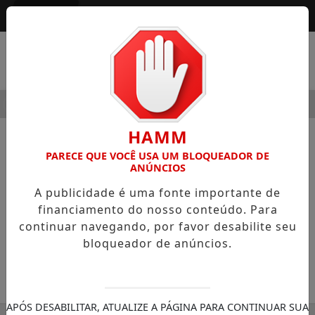
Entrar
MENU
DERNIDADE
HOSPITAL SAMARITANO HIGIENÓPOLIS CONSO
HAMM
NOTÍCIAS
CURIOSIDADES
PARECE QUE VOCÊ USA UM BLOQUEADOR DE
ANÚNCIOS
Dia Mundial do Dentista 3 de
A publicidade é uma fonte importante de
outubro
financiamento do nosso conteúdo. Para
Profissional que cuida dos dentes, trata
continuar navegando, por favor desabilite seu
dos problemas da gengiva, boca e ossos
bloqueador de anúncios.
da face, além da parte estética
SEMANÁRIO ZONA NORTE
APÓS DESABILITAR, ATUALIZE A PÁGINA PARA CONTINUAR SUA
30/11/-0001 00:00