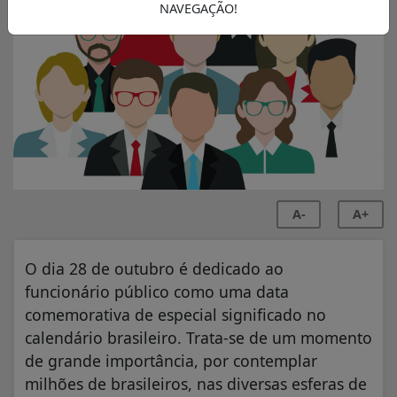
NAVEGAÇÃO!
A-
A+
O dia 28 de outubro é dedicado ao
funcionário público como uma data
comemorativa de especial significado no
calendário brasileiro. Trata-se de um momento
de grande importância, por contemplar
milhões de brasileiros, nas diversas esferas de