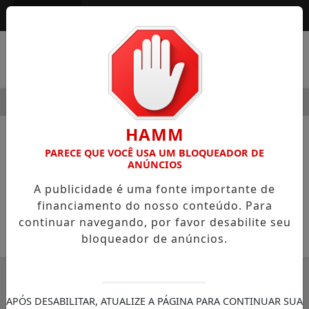
Entrar
MENU
MODERNIDADE
HOSPITAL SAMARITANO HIGIENÓPOLIS CO
HAMM
NOTÍCIAS
DATAS
PARECE QUE VOCÊ USA UM BLOQUEADOR DE
ANÚNCIOS
Dia do Funcionário Público
A publicidade é uma fonte importante de
28 de outubro
financiamento do nosso conteúdo. Para
continuar navegando, por favor desabilite seu
26/10/2023 16:28
bloqueador de anúncios.
SEMANÁRIO ZONA NORTE
APÓS DESABILITAR, ATUALIZE A PÁGINA PARA CONTINUAR SUA