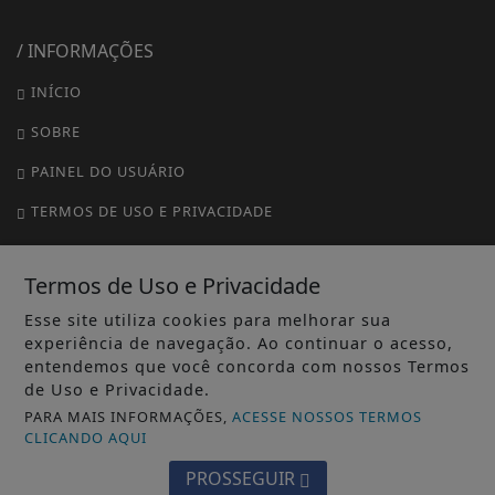
/ INFORMAÇÕES
INÍCIO
SOBRE
PAINEL DO USUÁRIO
TERMOS DE USO E PRIVACIDADE
FAQ
Termos de Uso e Privacidade
CONTATO
Esse site utiliza cookies para melhorar sua
experiência de navegação. Ao continuar o acesso,
entendemos que você concorda com nossos Termos
de Uso e Privacidade.
PARA MAIS INFORMAÇÕES,
ACESSE NOSSOS TERMOS
CLICANDO AQUI
PROSSEGUIR
© 2020 DK DIGITAL - TODOS OS DIREITOS RESERVADOS.