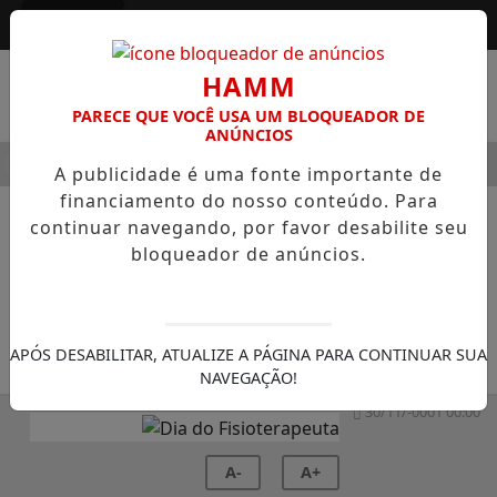
Entrar
HAMM
PARECE QUE VOCÊ USA UM BLOQUEADOR DE
ANÚNCIOS
MENU
DERNIDADE
HOSPITAL SAMARITANO HIGIENÓPOLIS CONS
A publicidade é uma fonte importante de
financiamento do nosso conteúdo. Para
continuar navegando, por favor desabilite seu
NOTÍCIAS
GERAL
bloqueador de anúncios.
Dia do Fisioterapeuta
13 de outubro
APÓS DESABILITAR, ATUALIZE A PÁGINA PARA CONTINUAR SUA
SEMANÁRIO ZONA NORTE
NAVEGAÇÃO!
30/11/-0001 00:00
A-
A+