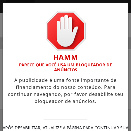
Entrar
MENU
ODERNIDADE
HOSPITAL SAMARITANO HIGIENÓPOLIS CON
HAMM
NOTÍCIAS
DATAS
PARECE QUE VOCÊ USA UM BLOQUEADOR DE
ANÚNCIOS
Dia da Não Violência
A publicidade é uma fonte importante de
30 de janeiro
financiamento do nosso conteúdo. Para
continuar navegando, por favor desabilite seu
27/01/2022 19:00
bloqueador de anúncios.
SEMANÁRIO ZONA NORTE
APÓS DESABILITAR, ATUALIZE A PÁGINA PARA CONTINUAR SUA