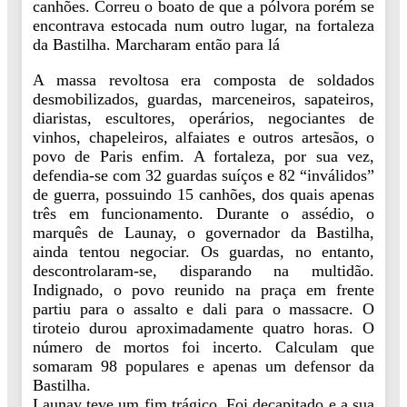
canhões. Correu o boato de que a pólvora porém se
encontrava estocada num outro lugar, na fortaleza
da Bastilha. Marcharam então para lá
A massa revoltosa era composta de soldados
desmobilizados, guardas, marceneiros, sapateiros,
diaristas, escultores, operários, negociantes de
vinhos, chapeleiros, alfaiates e outros artesãos, o
povo de Paris enfim. A fortaleza, por sua vez,
defendia-se com 32 guardas suíços e 82 “inválidos”
de guerra, possuindo 15 canhões, dos quais apenas
três em funcionamento. Durante o assédio, o
marquês de Launay, o governador da Bastilha,
ainda tentou negociar. Os guardas, no entanto,
descontrolaram-se, disparando na multidão.
Indignado, o povo reunido na praça em frente
partiu para o assalto e dali para o massacre. O
tiroteio durou aproximadamente quatro horas. O
número de mortos foi incerto. Calculam que
somaram 98 populares e apenas um defensor da
Bastilha.
Launay teve um fim trágico. Foi decapitado e a sua