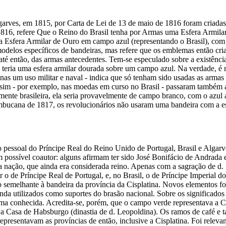
garves, em 1815, por Carta de Lei de 13 de maio de 1816 foram criadas
1816, refere Que o Reino do Brasil tenha por Armas uma Esfera Armila
ita Esfera Armilar de Ouro em campo azul (representando o Brasil), co
modelos específicos de bandeiras, mas refere que os emblemas então cri
 até então, das armas antecedentes. Tem-se especulado sobre a existênci
a teria uma esfera armilar dourada sobre um campo azul. Na verdade, é 
enas um uso militar e naval - indica que só tenham sido usadas as arma
assim - por exemplo, nas moedas em curso no Brasil - passaram também a 
amente brasileira, ela seria provavelmente de campo branco, com o azul
bucana de 1817, os revolucionários não usaram uma bandeira com a esf
o pessoal do Príncipe Real do Reino Unido de Portugal, Brasil e Algarv
m possível coautor: alguns afirmam ter sido José Bonifácio de Andrada e
a nação, que ainda era considerada reino. Apenas com a sagração de d. P
ser o de Príncipe Real de Portugal, e, no Brasil, o de Príncipe Imperial
to semelhante à bandeira da província da Cisplatina. Novos elementos f
nda utilizados como suportes do brasão nacional. Sobre os significado
guma conhecida. Acredita-se, porém, que o campo verde representava a C
 a Casa de Habsburgo (dinastia de d. Leopoldina). Os ramos de café e 
presentavam as províncias de então, inclusive a Cisplatina. Foi relevan