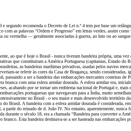
9 e segundo recomenda o Decreto de Lei n.º 4 tem por base um retângul
co com as palavras “Ordem e Progresso” em letras verdes, assim como v
a ou vermelha — geralmente associadas à guerra, ao luto ou ao sang
nte, ao que é hoje o Brasil - nunca tiveram bandeira própria, uma vez 
trativas que constituiram a América Portuguesa (capitanias, Estado do 
rasileiras, as bandeiras marítimas privativas, usadas pelos navios mer
everiam-se referir às cores da Casa de Bragança, sendo consideradas, i
il, passando a ser a bandeira das embarcações mercantes costeiras de 
ra branca com uma esfera armilar dourada. A esfera armilar era, inicia
eses, acabando por se tornar um emblema nacional de Portugal e, mais 
 embarcações portuguesas que navegavam para a Índia, muito semelhante
intensivamente no Brasil - o seu maior e mais desenvolvido território
o do Brasil. A bandeira com a esfera armilar dourada é considerada, em
gal, a partir do reinado de d. João IV. No entanto, aparentemente, nunca
ada durante o século 18, era a chamada “Bandeira para converter a Amér
po branco. Esta bandeira destinava-se a ser hasteada nas embarcações