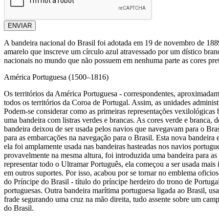
ENVIAR
A bandeira nacional do Brasil foi adotada em 19 de novembro de 188
amarelo que inscreve um círculo azul atravessado por um dístico bran
nacionais no mundo que não possuem em nenhuma parte as cores pret
América Portuguesa (1500–1816)
Os territórios da América Portuguesa - correspondentes, aproximadame
todos os territórios da Coroa de Portugal. Assim, as unidades adminis
Podem-se considerar como as primeiras representações vexilológicas b
uma bandeira com listras verdes e brancas. As cores verde e branca, d
bandeira deixou de ser usada pelos navios que navegavam para o Bras
para as embarcações na navegação para o Brasil. Esta nova bandeira e
ela foi amplamente usada nas bandeiras hasteadas nos navios portugu
provavelmente na mesma altura, foi introduzida uma bandeira para as
representar todo o Ultramar Português, ela começou a ser usada mais 
em outros suportes. Por isso, acabou por se tornar no emblema oficios
do Príncipe do Brasil - título do príncipe herdeiro do trono de Portu
portuguesas. Outra bandeira marítima portuguesa ligada ao Brasil, us
frade segurando uma cruz na mão direita, tudo assente sobre um cam
do Brasil.