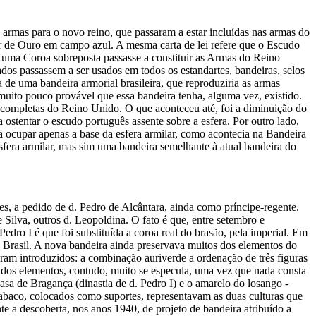
 armas para o novo reino, que passaram a estar incluídas nas armas do
r de Ouro em campo azul. A mesma carta de lei refere que o Escudo
m uma Coroa sobreposta passasse a constituir as Armas do Reino
ados passassem a ser usados em todos os estandartes, bandeiras, selos
a de uma bandeira armorial brasileira, que reproduziria as armas
muito pouco provável que essa bandeira tenha, alguma vez, existido.
s completas do Reino Unido. O que aconteceu até, foi a diminuição do
ostentar o escudo português assente sobre a esfera. Por outro lado,
 a ocupar apenas a base da esfera armilar, como acontecia na Bandeira
era armilar, mas sim uma bandeira semelhante à atual bandeira do
es, a pedido de d. Pedro de Alcântara, ainda como príncipe-regente.
 Silva, outros d. Leopoldina. O fato é que, entre setembro e
edro I é que foi substituída a coroa real do brasão, pela imperial. Em
 do Brasil. A nova bandeira ainda preservava muitos dos elementos do
oram introduzidos: a combinação auriverde a ordenação de três figuras
s dos elementos, contudo, muito se especula, uma vez que nada consta
asa de Bragança (dinastia de d. Pedro I) e o amarelo do losango -
tabaco, colocados como suportes, representavam as duas culturas que
te a descoberta, nos anos 1940, de projeto de bandeira atribuído a