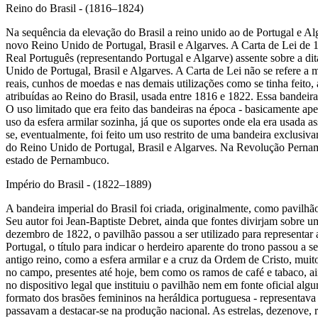
Reino do Brasil - (1816–1824)
Na sequência da elevação do Brasil a reino unido ao de Portugal e Al
novo Reino Unido de Portugal, Brasil e Algarves. A Carta de Lei de 
Real Português (representando Portugal e Algarve) assente sobre a d
Unido de Portugal, Brasil e Algarves. A Carta de Lei não se refere a 
reais, cunhos de moedas e nas demais utilizações como se tinha feito,
atribuídas ao Reino do Brasil, usada entre 1816 e 1822. Essa bandeir
O uso limitado que era feito das bandeiras na época - basicamente ap
uso da esfera armilar sozinha, já que os suportes onde ela era usada 
se, eventualmente, foi feito um uso restrito de uma bandeira exclusiv
do Reino Unido de Portugal, Brasil e Algarves. Na Revolução Pernam
estado de Pernambuco.
Império do Brasil - (1822–1889)
A bandeira imperial do Brasil foi criada, originalmente, como pavilhã
Seu autor foi Jean-Baptiste Debret, ainda que fontes divirjam sobre u
dezembro de 1822, o pavilhão passou a ser utilizado para representar 
Portugal, o título para indicar o herdeiro aparente do trono passou a 
antigo reino, como a esfera armilar e a cruz da Ordem de Cristo, mui
no campo, presentes até hoje, bem como os ramos de café e tabaco, ai
no dispositivo legal que instituiu o pavilhão nem em fonte oficial al
formato dos brasões femininos na heráldica portuguesa - representava
passavam a destacar-se na produção nacional. As estrelas, dezenove, re