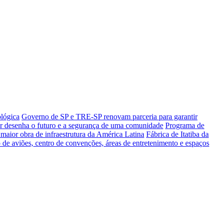
ológica
Governo de SP e TRE-SP renovam parceria para garantir
ar desenha o futuro e a segurança de uma comunidade
Programa de
maior obra de infraestrutura da América Latina
Fábrica de Itatiba da
de aviões, centro de convenções, áreas de entretenimento e espaços