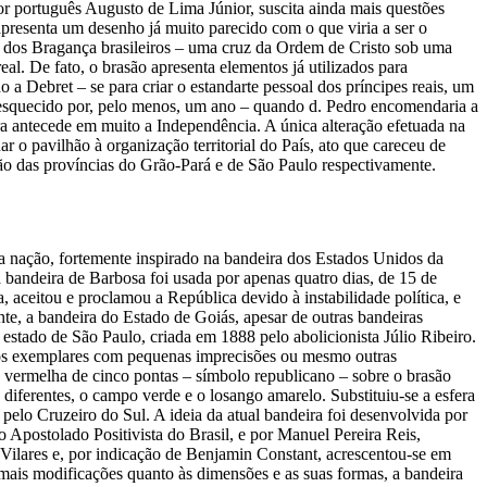
or português Augusto de Lima Júnior, suscita ainda mais questões
 apresenta um desenho já muito parecido com o que viria a ser o
o dos Bragança brasileiros – uma cruz da Ordem de Cristo sob uma
l. De fato, o brasão apresenta elementos já utilizados para
o a Debret – se para criar o estandarte pessoal dos príncipes reais, um
 esquecido por, pelo menos, um ano – quando d. Pedro encomendaria a
ira antecede em muito a Independência. A única alteração efetuada na
r o pavilhão à organização territorial do País, ato que careceu de
são das províncias do Grão-Pará e de São Paulo respectivamente.
 nação, fortemente inspirado na bandeira dos Estados Unidos da
 bandeira de Barbosa foi usada por apenas quatro dias, de 15 de
ceitou e proclamou a República devido à instabilidade política, e
te, a bandeira do Estado de Goiás, apesar de outras bandeiras
 estado de São Paulo, criada em 1888 pelo abolicionista Júlio Ribeiro.
ersos exemplares com pequenas imprecisões ou mesmo outras
a vermelha de cinco pontas – símbolo republicano – sobre o brasão
iferentes, o campo verde e o losango amarelo. Substituiu-se a esfera
o pelo Cruzeiro do Sul. A ideia da atual bandeira foi desenvolvida por
 Apostolado Positivista do Brasil, e por Manuel Pereira Reis,
 Vilares e, por indicação de Benjamin Constant, acrescentou-se em
 mais modificações quanto às dimensões e as suas formas, a bandeira