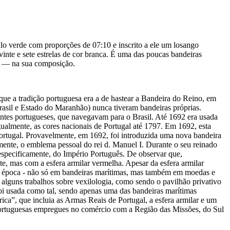
o verde com proporções de 07:10 e inscrito a ele um losango
inte e sete estrelas de cor branca. É uma das poucas bandeiras
ue — na sua composição.
que a tradição portuguesa era a de hastear a Bandeira do Reino, em
Brasil e Estado do Maranhão) nunca tiveram bandeiras próprias.
cantes portugueses, que navegavam para o Brasil. Até 1692 era usada
gualmente, as cores nacionais de Portugal até 1797. Em 1692, esta
Portugal. Provavelmente, em 1692, foi introduzida uma nova bandeira
lmente, o emblema pessoal do rei d. Manuel I. Durante o seu reinado
especificamente, do Império Português. De observar que,
, mas com a esfera armilar vermelha. Apesar da esfera armilar
 da época - não só em bandeiras marítimas, mas também em moedas e
 alguns trabalhos sobre vexilologia, como sendo o pavilhão privativo
 foi usada como tal, sendo apenas uma das bandeiras marítimas
ica”, que incluia as Armas Reais de Portugal, a esfera armilar e um
 portuguesas empregues no comércio com a Região das Missões, do Sul