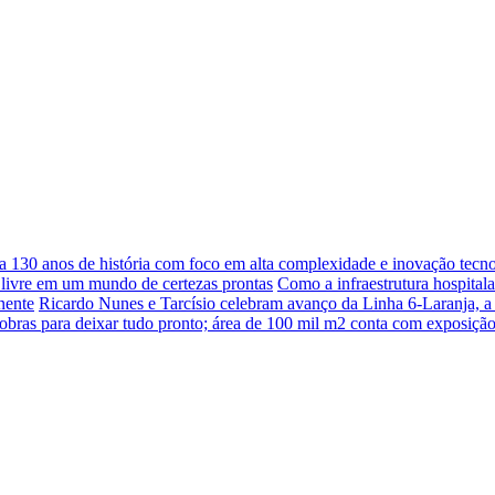
a 130 anos de história com foco em alta complexidade e inovação tecn
livre em um mundo de certezas prontas
Como a infraestrutura hospital
nente
Ricardo Nunes e Tarcísio celebram avanço da Linha 6-Laranja, a 
bras para deixar tudo pronto; área de 100 mil m2 conta com exposição 