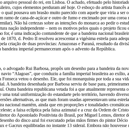
 arquivo pessoal do rei, em Lisboa. O achado, efetuado pelo historiad
asileiro, cujos elementos perduram até hoje. O esboço do artista francês
 o qual pousava um brasão muito parecido com aquele que viria a ser 
 um ramo de cana-de-açúcar e outro de fumo e encimado por uma coroa rea
armilar). Não há certezas sobre as intenções do monarca ao pedir o estud
tura nação independente – nem os motivos pelos quais o projeto ficou
como for, é uma indicação contundente de que a bandeira nacional brasile
e 1870, d. Pedro II resolveu acrescentar a vigésima estrela para adequa
 pela criação de duas províncias: Amazonas e Paraná, resultado da divi
a bandeira imperial permaneceram após o advento da República.
, o advogado Rui Barbosa, propôs um desenho para a bandeira da nova
avio “Alagoas”, que conduziu a família imperial brasileira ao exílio, a
seca vetou o desenho. Ele, que foi monarquista por toda a sua vida, a
ial. A bandeira desenhada por Barbosa serviu de base para, primeiramen
í. Outra bandeira republicana vetada foi a que atualmente representa o
ve uma total uniformização do estandarte pelo território, havendo div
versões alternativas, as que mais foram usadas apresentavam uma estrel
ra nacional mantém, ainda que em proporções e tonalidades cromáticas d
eleste; a faixa eclíptica pela faixa azimutal e a cruz da Ordem de Crist
etor do Apostolado Positivista do Brasil, por Miguel Lemos, diretor do
 desenho do disco azul foi executado pelas mãos firmes do pintor Décio
crux e Gacrux equilibradas no instante 13 sideral. Embora não houvesse