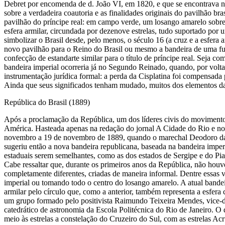
Debret por encomenda de d. João VI, em 1820, e que se encontrava no
sobre a verdadeira coautoria e as finalidades originais do pavilhão br
pavilhão do príncipe real: em campo verde, um losango amarelo sobre
esfera armilar, circundada por dezenove estrelas, tudo suportado por
simbolizar o Brasil desde, pelo menos, o século 16 (a cruz e a esfera 
novo pavilhão para o Reino do Brasil ou mesmo a bandeira de uma fu
confecção de estandarte similar para o título de príncipe real. Seja 
bandeira imperial ocorreria já no Segundo Reinado, quando, por volta d
instrumentação jurídica formal: a perda da Cisplatina foi compensada
Ainda que seus significados tenham mudado, muitos dos elementos d
República do Brasil (1889)
Após a proclamação da República, um dos líderes civis do movimento
América. Hasteada apenas na redação do jornal A Cidade do Rio e no n
novembro a 19 de novembro de 1889, quando o marechal Deodoro da Fon
sugeriu então a nova bandeira republicana, baseada na bandeira imper
estaduais serem semelhantes, como as dos estados de Sergipe e do Piau
Cabe ressaltar que, durante os primeiros anos da República, não hou
completamente diferentes, criadas de maneira informal. Dentre essas 
imperial ou tomando todo o centro do losango amarelo. A atual bandei
armilar pelo círculo que, como a anterior, também representa a esfera c
um grupo formado pelo positivista Raimundo Teixeira Mendes, vice-dir
catedrático de astronomia da Escola Politécnica do Rio de Janeiro. O
meio às estrelas a constelação do Cruzeiro do Sul, com as estrelas A