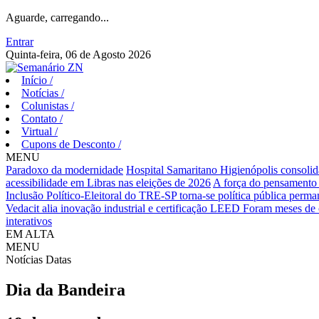
Aguarde, carregando...
Entrar
Quinta-feira, 06 de Agosto 2026
Início
/
Notícias
/
Colunistas
/
Contato
/
Virtual
/
Cupons de Desconto
/
MENU
Paradoxo da modernidade
Hospital Samaritano Higienópolis consolid
acessibilidade em Libras nas eleições de 2026
A força do pensamento 
Inclusão Político-Eleitoral do TRE-SP torna-se política pública perma
Vedacit alia inovação industrial e certificação LEED
Foram meses de o
interativos
EM ALTA
MENU
Notícias
Datas
Dia da Bandeira