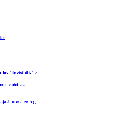
os "Invisibilis" e...
ia feminina...