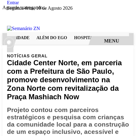
Entrar
Aguarde, carregando...
Segunda-feira, 10 de Agosto 2026
DERNIDADE
ALÉM DO EGO
HOSPITAL SAMARITANO HIGIE
MENU
NOTÍCIAS
GERAL
Cidade Center Norte, em parceria
com a Prefeitura de São Paulo,
promove desenvolvimento na
Zona Norte com revitalização da
Praça Mashiach Now
Projeto contou com parceiros
estratégicos e pesquisa com crianças
da comunidade local para a construção
de um espaço inclusivo, acessível e