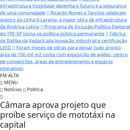
infraestrutura hospitalar desenha o futuro e a segurança
de uma comunidade
Ricardo Nunes e Tarcísio celebram
avanço da Linha 6-Laranja, a maior obra de infraestrutura
da América Latina
Programa de Inclusão Político-Eleitoral
do TRE-SP torna-se política pública permanente
Fábrica
de Itatiba da Vedacit alia inovação industrial e certificação
LEED
Foram meses de obras para deixar tudo pronto;
área de 100 mil m2 conta com exposição de aviões, centro
de convenções, áreas de entretenimento e espaços
interativos
EM ALTA
MENU
Notícias
Política
Câmara aprova projeto que
proíbe serviço de mototáxi na
capital