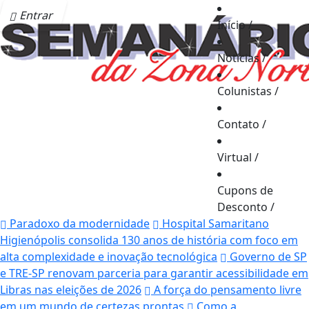
Entrar
Início
/
Notícias
/
Colunistas
/
Contato
/
Virtual
/
Cupons de
Desconto
/
Paradoxo da modernidade
Hospital Samaritano
Higienópolis consolida 130 anos de história com foco em
alta complexidade e inovação tecnológica
Governo de SP
e TRE-SP renovam parceria para garantir acessibilidade em
Libras nas eleições de 2026
A força do pensamento livre
em um mundo de certezas prontas
Como a