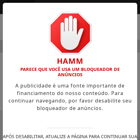
Entrar
MENU
DERNIDADE
HOSPITAL SAMARITANO HIGIENÓPOLIS CONSO
HAMM
NOTÍCIAS
DATAS
PARECE QUE VOCÊ USA UM BLOQUEADOR DE
ANÚNCIOS
Bairro da Vila Maria faz aniversário
A publicidade é uma fonte importante de
em 17 de janeiro
financiamento do nosso conteúdo. Para
continuar navegando, por favor desabilite seu
SEMANÁRIO ZONA NORTE
bloqueador de anúncios.
17/01/2026 12:39
APÓS DESABILITAR, ATUALIZE A PÁGINA PARA CONTINUAR SUA
A-
A+