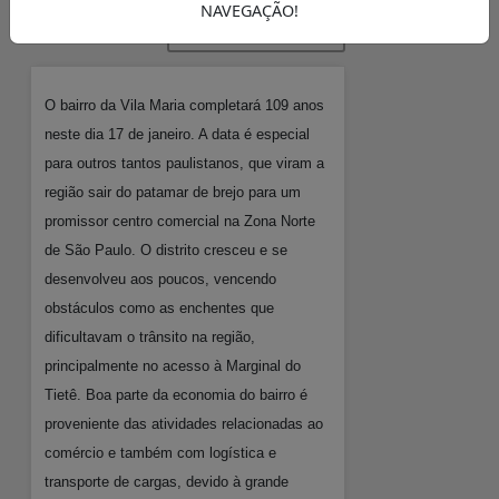
NAVEGAÇÃO!
REPORTAR ERROS
O bairro da Vila Maria completará 109 anos
neste dia 17 de janeiro. A data é especial
para outros tantos paulistanos, que viram a
região sair do patamar de brejo para um
promissor centro comercial na Zona Norte
de São Paulo. O distrito cresceu e se
desenvolveu aos poucos, vencendo
obstáculos como as enchentes que
dificultavam o trânsito na região,
principalmente no acesso à Marginal do
Tietê. Boa parte da economia do bairro é
proveniente das atividades relacionadas ao
comércio e também com logística e
transporte de cargas, devido à grande