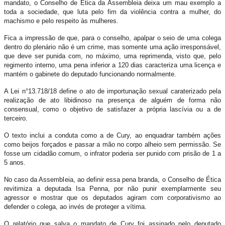
mandato, o Conselho de Ética da Assembleia deixa um mau exemplo a
toda a sociedade, que luta pelo fim da violência contra a mulher, do
machismo e pelo respeito às mulheres.
Fica a impressão de que, para o conselho, apalpar o seio de uma colega
dentro do plenário não é um crime, mas somente uma ação irresponsável,
que deve ser punida com, no máximo, uma reprimenda, visto que, pelo
regimento interno, uma pena inferior a 120 dias caracteriza uma licença e
mantém o gabinete do deputado funcionando normalmente.
A Lei n°13.718/18 define o ato de importunação sexual caraterizado pela
realização de ato libidinoso na presença de alguém de forma não
consensual, como o objetivo de satisfazer a própria lascívia ou a de
terceiro.
O texto inclui a conduta como a de Cury, ao enquadrar também ações
como beijos forçados e passar a mão no corpo alheio sem permissão. Se
fosse um cidadão comum, o infrator poderia ser punido com prisão de 1 a
5 anos.
No caso da Assembleia, ao definir essa pena branda, o Conselho de Ética
revitimiza a deputada Isa Penna, por não punir exemplarmente seu
agressor e mostrar que os deputados agiram com corporativismo ao
defender o colega, ao invés de proteger a vítima.
O relatório que salva o mandato de Cury foi assinado pelo deputado