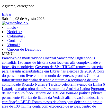
Aguarde, carregando...
Entrar
Sábado, 08 de Agosto 2026
Início
/
Notícias
/
Colunistas
/
Contato
/
Virtual
/
Cupons de Desconto
/
MENU
Paradoxo da modernidade
Hospital Samaritano Higienópolis
consolida 130 anos de história com foco em alta complexidade e
inovação tecnológica
Governo de SP e TRE-SP renovam parceria
para garantir acessibilidade em Libras nas eleições de 2026
A força
do pensamento livre em um mundo de certezas prontas
Como a
infraestrutura hospitalar desenha o futuro e a segurança de uma
comunidade
Ricardo Nunes e Tarcísio celebram avanço da Linha 6-
Laranja, a maior obra de infraestrutura da América Latina
Programa
de Inclusão Político-Eleitoral do TRE-SP torna-se política pública
permanente
Fábrica de Itatiba da Vedacit alia inovação industrial e
certificação LEED
Foram meses de obras para deixar tudo pronto;
área de 100 mil m2 conta com exposição de aviões, centro de