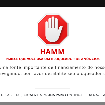
/
/
/
INÍCIO
NOTÍCIAS
COLUNISTAS
IENÓPOLIS CONSOLIDA 130 ANOS DE HISTÓRIA COM FOCO E
HAMM
PARECE QUE VOCÊ USA UM BLOQUEADOR DE ANÚNCIOS
ranco entrega Diploma 
 uma fonte importante de financiamento do noss
s voluntários da entida
avegando, por favor desabilite seu bloqueador 
ia 15 de abril, o comandante da Academia d
 DESABILITAR, ATUALIZE A PÁGINA PARA CONTINUAR SUA NAVEG
1/04/2021 16:44