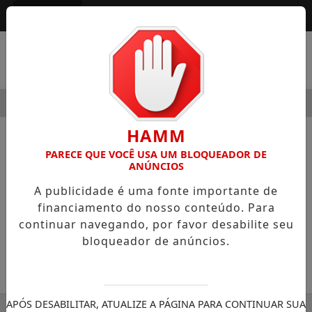
Entrar
MENU
ODERNIDADE
HOSPITAL SAMARITANO HIGIENÓPOLIS CON
HAMM
NOTÍCIAS
COLUNISTAS
PARECE QUE VOCÊ USA UM BLOQUEADOR DE
ANÚNCIOS
Abuso recursal
A publicidade é uma fonte importante de
Na minha visão simplória de quem foi
financiamento do nosso conteúdo. Para
estudar Direito pensando em fazer justiça
continuar navegando, por favor desabilite seu
para com o semelhante
bloqueador de anúncios.
30/11/-0001 00:00
SEMANÁRIO ZONA NORTE
APÓS DESABILITAR, ATUALIZE A PÁGINA PARA CONTINUAR SUA