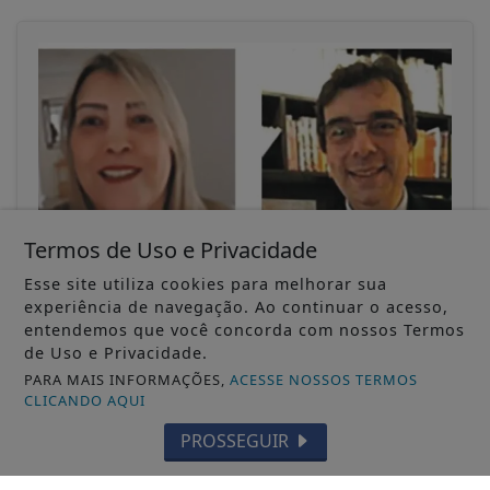
Termos de Uso e Privacidade
Esse site utiliza cookies para melhorar sua
30/11/-0001
experiência de navegação. Ao continuar o acesso,
COLUNISTAS
entendemos que você concorda com nossos Termos
Estatuto do Idoso: garantias e benefícios
de Uso e Privacidade.
Clarice Maria de Jesus D’Urso e Umberto Luiz
Borges D’Urso
PARA MAIS INFORMAÇÕES,
ACESSE NOSSOS TERMOS
CLICANDO AQUI
ACESSAR
PROSSEGUIR