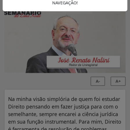
NAVEGAÇÃO!
A-
A+
Na minha visão simplória de quem foi estudar
Direito pensando em fazer justiça para com o
semelhante, sempre encarei a ciência jurídica
em sua função instrumental. Para mim, Direito
é ferramenta de resolução de problemas