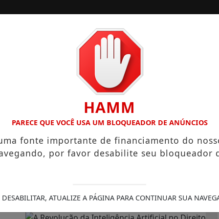
/
/
/
INÍCIO
NOTÍCIAS
COLUNISTAS
ITANO HIGIENÓPOLIS CONSOLIDA 130 ANOS DE HISTÓRIA CO
HAMM
PARECE QUE VOCÊ USA UM BLOQUEADOR DE ANÚNCIOS
gência Artificial no Dire
 uma fonte importante de financiamento do noss
avegando, por favor desabilite seu bloqueador 
23/08/2024 00:08
30/11/-0001 00:00
 DESABILITAR, ATUALIZE A PÁGINA PARA CONTINUAR SUA NAVEG