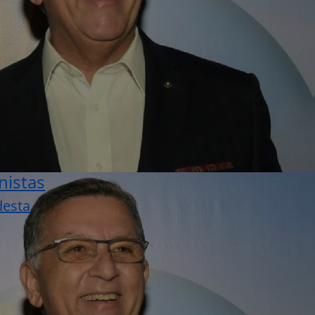
nistas
desta