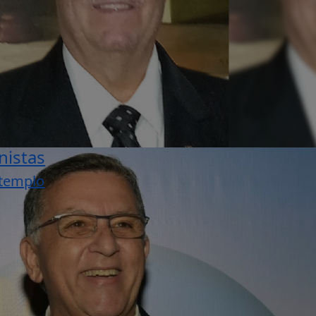
nistas
 templo