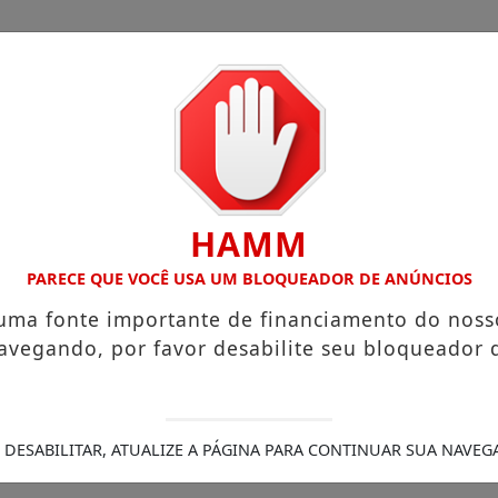
HAMM
PARECE QUE VOCÊ USA UM BLOQUEADOR DE ANÚNCIOS
esconto
/
 uma fonte importante de financiamento do noss
ópolis consolida 130 anos de história com foco em alta c
avegando, por favor desabilite seu bloqueador 
 nas eleições de 2026
A força do pensamento livre em u
idade
Programa de Inclusão Político-Eleitoral do TRE-SP 
de infraestrutura da América Latina
Fábrica de Itatiba da 
0 mil m2 conta com exposição de aviões, centro de convenç
 DESABILITAR, ATUALIZE A PÁGINA PARA CONTINUAR SUA NAVEG