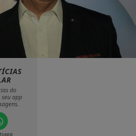
ÍCIAS
LAR
cias do
 seu app
sagens.
tsapp