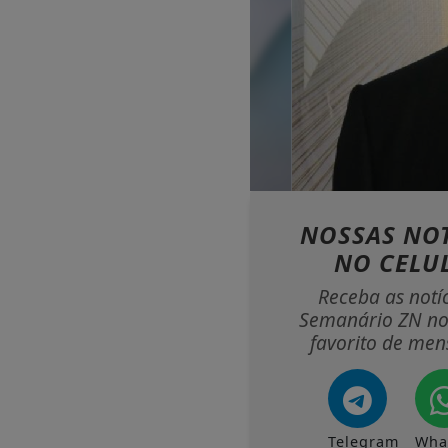
NOSSAS NOT
NO CELU
Receba as notí
Semanário ZN no
favorito de men
Telegram
Wha