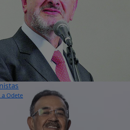
nistas
 a Odete