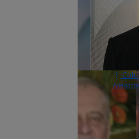
Colu
Alienaçã