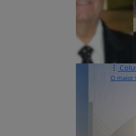
Colu
O maior