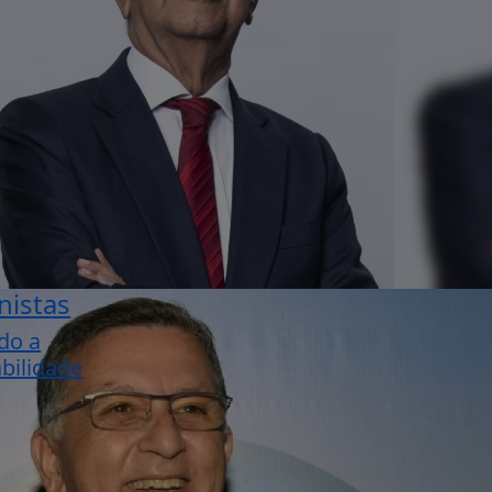
nistas
do a
bilidade