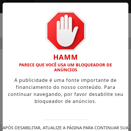
Entrar
MENU
MODERNIDADE
HOSPITAL SAMARITANO HIGIENÓPOLIS C
HAMM
NOTÍCIAS
EDITORIAL
PARECE QUE VOCÊ USA UM BLOQUEADOR DE
ANÚNCIOS
A importância da preservação do
A publicidade é uma fonte importante de
meio ambiente
financiamento do nosso conteúdo. Para
Preservar o meio ambiente é um ato
continuar navegando, por favor desabilite seu
importante não só para a humanidade
bloqueador de anúncios.
30/11/-0001 00:00
SEMANÁRIO ZONA NORTE
APÓS DESABILITAR, ATUALIZE A PÁGINA PARA CONTINUAR SUA