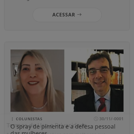
ACESSAR
30/11/-0001
COLUNISTAS
Termos de Uso e Privacidade
O spray de pimenta e a defesa pessoal
das mulheres