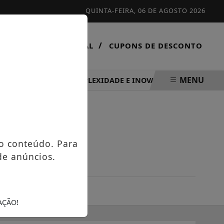
QUINTA-FEIRA, 06 DE AGOSTO 2026
/
/
CONTATO
VIRTUAL
CUPONS DE DESCONTO
MENU
FOCO EM ALTA COMPLEXIDADE E INOVAÇÃO TECNOLÓGICA
o conteúdo. Para
de anúncios.
os análogos
AÇÃO!