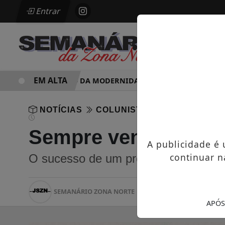
Entrar
EM ALTA
PARADOXO DA MODERNIDADE
HOSPITAL SAMARIT
NOTÍCIAS
COLUNISTAS
Sempre vence o mel
A publicidade é
continuar n
O sucesso de um produto depende de 
SEMANÁRIO ZONA NORTE
30/11/-0001 00:00
3
APÓS