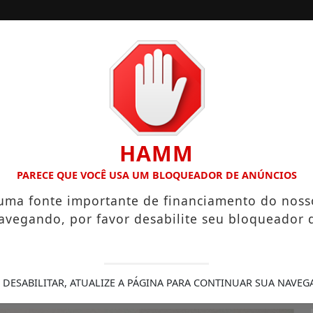
/
/
/
INÍCIO
NOTÍCIAS
COLUNISTAS
ANO HIGIENÓPOLIS CONSOLIDA 130 ANOS DE HISTÓRIA COM 
HAMM
PARECE QUE VOCÊ USA UM BLOQUEADOR DE ANÚNCIOS
hor?
 uma fonte importante de financiamento do noss
avegando, por favor desabilite seu bloqueador 
sua qualidade, do fato de ser superior a
0/11/-0001 00:00
 DESABILITAR, ATUALIZE A PÁGINA PARA CONTINUAR SUA NAVEG