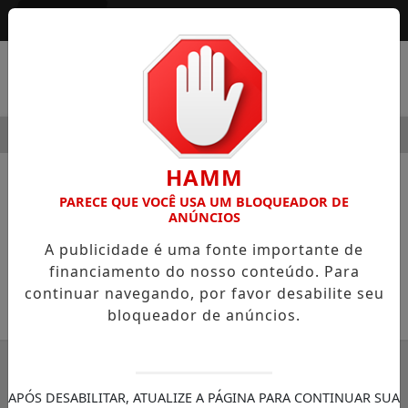
Entrar
MENU
 MODERNIDADE
HOSPITAL SAMARITANO HIGIENÓPOLIS C
HAMM
NOTÍCIAS
EDITORIAL
PARECE QUE VOCÊ USA UM BLOQUEADOR DE
ANÚNCIOS
São Paulo 471 anos
A publicidade é uma fonte importante de
Editorial
financiamento do nosso conteúdo. Para
continuar navegando, por favor desabilite seu
25/01/2025 16:39
bloqueador de anúncios.
SEMANÁRIO ZONA NORTE
APÓS DESABILITAR, ATUALIZE A PÁGINA PARA CONTINUAR SUA