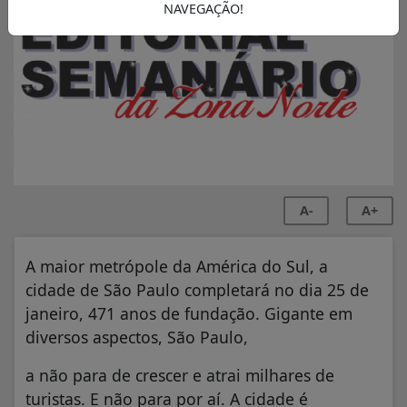
NAVEGAÇÃO!
A-
A+
A maior metrópole da América do Sul, a
cidade de São Paulo completará no dia 25 de
janeiro, 471 anos de fundação. Gigante em
diversos aspectos, São Paulo,
a não para de crescer e atrai milhares de
turistas. E não para por aí. A cidade é