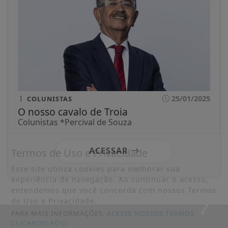
25/01/2025
COLUNISTAS
O nosso cavalo de Troia
Colunistas *Percival de Souza
ACESSAR
Termos de Uso e Privacidade
Esse site utiliza cookies para melhorar sua
experiência de navegação. Ao continuar o acesso,
entendemos que você concorda com nossos Termos
de Uso e Privacidade.
PARA MAIS INFORMAÇÕES,
ACESSE NOSSOS TERMOS
CLICANDO AQUI