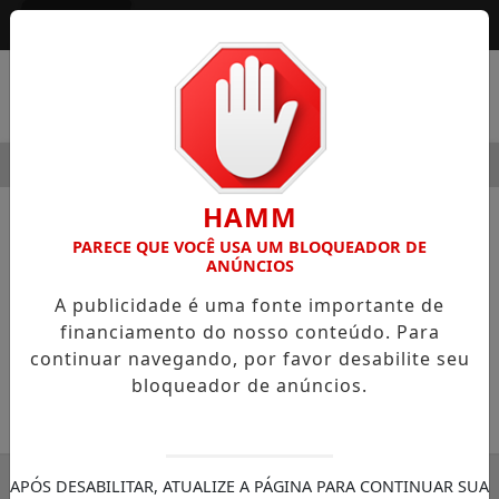
Entrar
MENU
DE
HOSPITAL SAMARITANO HIGIENÓPOLIS CONSOLIDA 13
HAMM
NOTÍCIAS
SEGURANÇA PÚBLICA
PARECE QUE VOCÊ USA UM BLOQUEADOR DE
ANÚNCIOS
Polícia Militar tem novo projeto de
A publicidade é uma fonte importante de
Vizinhança Solidária
financiamento do nosso conteúdo. Para
A adesão agora é entre os condomínios
continuar navegando, por favor desabilite seu
residenciais
bloqueador de anúncios.
SEMANÁRIO ZONA NORTE
30/11/-0001 00:00
APÓS DESABILITAR, ATUALIZE A PÁGINA PARA CONTINUAR SUA