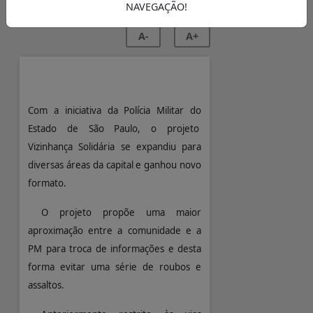
NAVEGAÇÃO!
A-
A+
Com a iniciativa da Polícia Militar do
Estado de São Paulo, o projeto
Vizinhança Solidária se expandiu para
diversas áreas da capital e ganhou novo
formato.
O projeto propõe uma maior
aproximação entre a comunidade e a
PM para troca de informações e desta
forma evitar uma série de roubos e
assaltos.